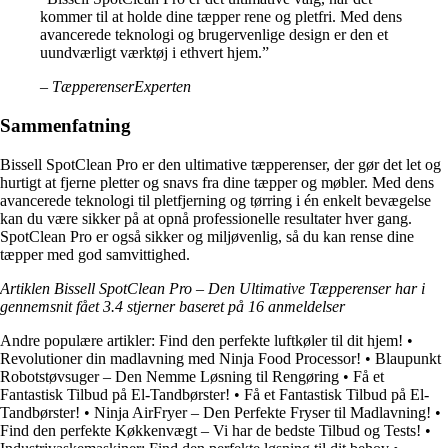
kommer til at holde dine tæpper rene og pletfri. Med dens
avancerede teknologi og brugervenlige design er den et
uundværligt værktøj i ethvert hjem.”
– TæpperenserExperten
Sammenfatning
Bissell SpotClean Pro er den ultimative tæpperenser, der gør det let og
hurtigt at fjerne pletter og snavs fra dine tæpper og møbler. Med dens
avancerede teknologi til pletfjerning og tørring i én enkelt bevægelse
kan du være sikker på at opnå professionelle resultater hver gang.
SpotClean Pro er også sikker og miljøvenlig, så du kan rense dine
tæpper med god samvittighed.
Artiklen Bissell SpotClean Pro – Den Ultimative Tæpperenser har i
gennemsnit fået
3.4
stjerner baseret på
16
anmeldelser
Andre populære artikler:
Find den perfekte luftkøler til dit hjem!
•
Revolutioner din madlavning med Ninja Food Processor!
•
Blaupunkt
Robotstøvsuger – Den Nemme Løsning til Rengøring
•
Få et
Fantastisk Tilbud på El-Tandbørster!
•
Få et Fantastisk Tilbud på El-
Tandbørster!
•
Ninja AirFryer – Den Perfekte Fryser til Madlavning!
•
Find den perfekte Køkkenvægt – Vi har de bedste Tilbud og Tests!
•