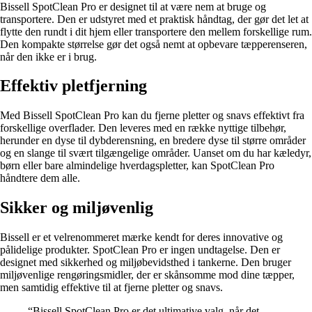
Bissell SpotClean Pro er designet til at være nem at bruge og
transportere. Den er udstyret med et praktisk håndtag, der gør det let at
flytte den rundt i dit hjem eller transportere den mellem forskellige rum.
Den kompakte størrelse gør det også nemt at opbevare tæpperenseren,
når den ikke er i brug.
Effektiv pletfjerning
Med Bissell SpotClean Pro kan du fjerne pletter og snavs effektivt fra
forskellige overflader. Den leveres med en række nyttige tilbehør,
herunder en dyse til dybderensning, en bredere dyse til større områder
og en slange til svært tilgængelige områder. Uanset om du har kæledyr,
børn eller bare almindelige hverdagspletter, kan SpotClean Pro
håndtere dem alle.
Sikker og miljøvenlig
Bissell er et velrenommeret mærke kendt for deres innovative og
pålidelige produkter. SpotClean Pro er ingen undtagelse. Den er
designet med sikkerhed og miljøbevidsthed i tankerne. Den bruger
miljøvenlige rengøringsmidler, der er skånsomme mod dine tæpper,
men samtidig effektive til at fjerne pletter og snavs.
“Bissell SpotClean Pro er det ultimative valg, når det