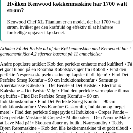
Hvilken Kenwood køkkenmaskine har 1700 watt
strøm?
Kenwood Chef XL Titanium er en model, der har 1700 watt
strøm, hvilket gør den kraftfuld og effektiv til at håndtere
forskellige opgaver i køkkenet.
Artiklen Få det Bedste ud af din Køkkenmaskine med Kenwood! har i
gennemsnit fået
4.2
stjerner baseret på
11
anmeldelser
Andre populære artikler:
Køb den perfekte emhætte med kulfilter!
•
Få
et godt tilbud på en Roomba Robotstøvsuger fra iRobot!
•
Find den
perfekte Nespresso-kapselmaskine og kapsler til dit hjem!
•
Find Det
Perfekte Smeg Komfur – 90 cm Induktionskomfur
•
Samsungs
Amerikanske Køleskab – Det Bedste af Det Bedste!
•
Electrolux
Køleskabe – Det Bedste Valg!
•
Find den perfekte varmeplade til mad
og buffet
•
Find Det Perfekte Smeg Komfur – 90 cm
Induktionskomfur
•
Find Det Perfekte Smeg Komfur – 90 cm
Induktionskomfur
•
Voss Komfur: Gaskomfur, Induktion og meget
mere!
•
Find den perfekte Stegegryde til Induktion
•
Crepes Pande –
Den perfekte Maskine til Crepes!
•
Multicooker – Den Nemme Måde
at Lave Mad på!
•
Skousen åbner ny butik i Nørresundby
•
Teddy
Bjørn Røremaskine – Køb den lille køkkenmaskine til et godt tilbud!
•