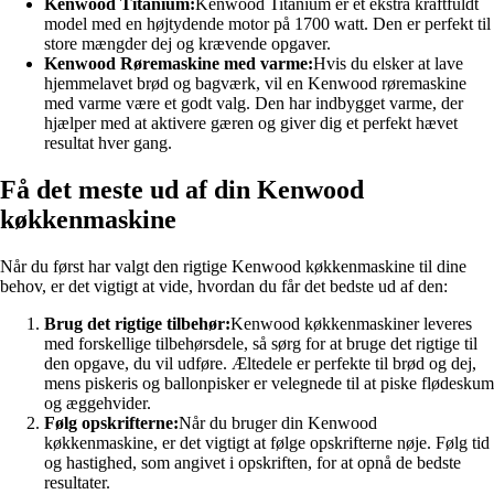
Kenwood Titanium:
Kenwood Titanium er et ekstra kraftfuldt
model med en højtydende motor på 1700 watt. Den er perfekt til
store mængder dej og krævende opgaver.
Kenwood Røremaskine med varme:
Hvis du elsker at lave
hjemmelavet brød og bagværk, vil en Kenwood røremaskine
med varme være et godt valg. Den har indbygget varme, der
hjælper med at aktivere gæren og giver dig et perfekt hævet
resultat hver gang.
Få det meste ud af din Kenwood
køkkenmaskine
Når du først har valgt den rigtige Kenwood køkkenmaskine til dine
behov, er det vigtigt at vide, hvordan du får det bedste ud af den:
Brug det rigtige tilbehør:
Kenwood køkkenmaskiner leveres
med forskellige tilbehørsdele, så sørg for at bruge det rigtige til
den opgave, du vil udføre. Æltedele er perfekte til brød og dej,
mens piskeris og ballonpisker er velegnede til at piske flødeskum
og æggehvider.
Følg opskrifterne:
Når du bruger din Kenwood
køkkenmaskine, er det vigtigt at følge opskrifterne nøje. Følg tid
og hastighed, som angivet i opskriften, for at opnå de bedste
resultater.