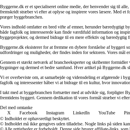
Byggerne.dk er et specialiseret online medie, der henvender sig til al
fremskridt stræber vi efter at oplyse og inspirere vores læsere. Med et 
præger byggebranchen.
Vores indhold omfatter en bred vifte af emner, herunder bæredygtigt b
både fagfolk og interesserede kan finde værdifuld information og inspi
byggeprojekter, og dermed bidrage til en mere effektiv og bæredygtig f
Byggerne.dk eksisterer for at fremme en dybere forståelse af byggeri so
udfordringer og muligheder, der findes inden for sektoren. Vores mål er 
Gennem et stærkt netværk af brancheeksperter og skribenter formidler vi 
bygninger og dermed et bedre samfund. Hver artikel på Byggerne.dk skal
Vi er overbeviste om, at samarbejde og vidensdeling er afgørende i bygg
fagfolk og interessenter håber vi at bidrage til en kultur, hvor innovat
I takt med at byggebranchen fortsætter med at udvikle sig, forpligter Byg
fremtidens byggeri. Gennem dedikation til vores formål stræber vi efter
Del med omtanke
X
Facebook
Instagram
LinkedIn
YouTube
Pin
© Indholdet er ophavsretligt beskyttet.
© Indholdet må ikke gengives uden tilladelse. Nogle links på siden ka
© Alle rettigheder er forbeholdt. Denne side bruger affiliate-links, som