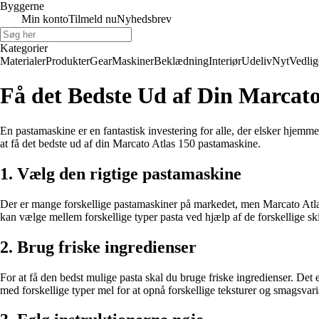
Byggerne
Min konto
Tilmeld nu
Nyhedsbrev
Kategorier
Materialer
Produkter
Gear
Maskiner
Beklædning
Interiør
Udeliv
Nyt
Vedlig
Få det Bedste Ud af Din Marcato
En pastamaskine er en fantastisk investering for alle, der elsker hjemme
at få det bedste ud af din Marcato Atlas 150 pastamaskine.
1. Vælg den rigtige pastamaskine
Der er mange forskellige pastamaskiner på markedet, men Marcato Atlas 
kan vælge mellem forskellige typer pasta ved hjælp af de forskellige ski
2. Brug friske ingredienser
For at få den bedst mulige pasta skal du bruge friske ingredienser. Det 
med forskellige typer mel for at opnå forskellige teksturer og smagsvari