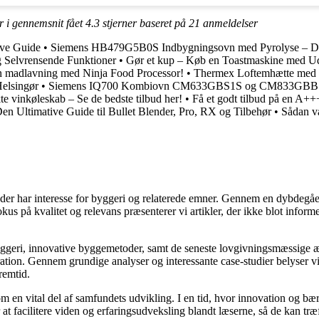
r i gennemsnit fået
4.3
stjerner baseret på
21
anmeldelser
ive Guide
•
Siemens HB479G5B0S Indbygningsovn med Pyrolyse – Den 
 Selvrensende Funktioner
•
Gør et kup – Køb en Toastmaskine med Udski
n madlavning med Ninja Food Processor!
•
Thermex Loftemhætte med E
Helsingør
•
Siemens IQ700 Kombiovn CM633GBS1S og CM833GBB
te vinkøleskab – Se de bedste tilbud her!
•
Få et godt tilbud på en A++
Den Ultimative Guide til Bullet Blender, Pro, RX og Tilbehør
•
Sådan v
le, der har interesse for byggeri og relaterede emner. Gennem en dybde
fokus på kvalitet og relevans præsenterer vi artikler, der ikke blot info
yggeri, innovative byggemetoder, samt de seneste lovgivningsmæssige æn
ration. Gennem grundige analyser og interessante case-studier belyser v
remtid.
m en vital del af samfundets udvikling. I en tid, hvor innovation og bæ
at facilitere viden og erfaringsudveksling blandt læserne, så de kan træ