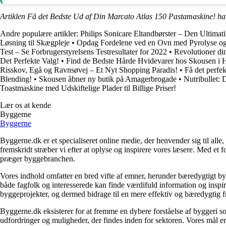
Artiklen Få det Bedste Ud af Din Marcato Atlas 150 Pastamaskine! ha
Andre populære artikler:
Philips Sonicare Eltandbørster – Den Ultimat
Løsning til Skægpleje
•
Opdag Fordelene ved en Ovn med Pyrolyse og
Test – Se Forbrugerstyrelsens Testresultater for 2022
•
Revolutioner di
Det Perfekte Valg!
•
Find de Bedste Hårde Hvidevarer hos Skousen i 
Risskov, Egå og Ravnsøvej – Et Nyt Shopping Paradis!
•
Få det perfek
Blending!
•
Skousen åbner ny butik på Amagerbrogade
•
Nutribullet: 
Toastmaskine med Udskiftelige Plader til Billige Priser!
Lær os at kende
Byggerne
Byggerne
Byggerne.dk er et specialiseret online medie, der henvender sig til al
fremskridt stræber vi efter at oplyse og inspirere vores læsere. Med et 
præger byggebranchen.
Vores indhold omfatter en bred vifte af emner, herunder bæredygtigt b
både fagfolk og interesserede kan finde værdifuld information og inspi
byggeprojekter, og dermed bidrage til en mere effektiv og bæredygtig f
Byggerne.dk eksisterer for at fremme en dybere forståelse af byggeri so
udfordringer og muligheder, der findes inden for sektoren. Vores mål er 