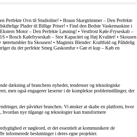
Perfekte Ovn til Studioline!
•
Braun Skægtrimmer – Den Perfekte
ftelige Plader til Billige Priser!
•
Find den Bedste Vaskemaskine i
kstern Motor – Den Perfekte Løsning!
•
Vestfrost Køle-Fryseskab –
1S
•
Bosch Kølefryseskab – Stor Kapacitet og Høj Kvalitet!
•
Skousen
+ tørretumbler fra Skousen!
•
Magimix Blender: Kraftfuld og Pålidelig
ælger du det perfekte Smeg Gaskomfur
•
Gør et kup – Køb en
gående dækning af branchens nyheder, tendenser og teknologiske
rmerer, men også engagerer læserne i de komplekse problemstillinger, der
dringer, der påvirker branchen. Vi ønsker at skabe en platform, hvor
i, hvordan nye tilgange og teknologier kan transformere
redygtighed er nøgleord, er det essentielt at kommunikere de
ffe informerede beslutninger i deres egne projekter.