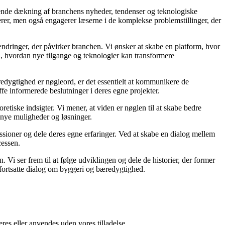
gående dækning af branchens nyheder, tendenser og teknologiske
rmerer, men også engagerer læserne i de komplekse problemstillinger, der
dringer, der påvirker branchen. Vi ønsker at skabe en platform, hvor
i, hvordan nye tilgange og teknologier kan transformere
redygtighed er nøgleord, er det essentielt at kommunikere de
ffe informerede beslutninger i deres egne projekter.
etiske indsigter. Vi mener, at viden er nøglen til at skabe bedre
 nye muligheder og løsninger.
ussioner og dele deres egne erfaringer. Ved at skabe en dialog mellem
cessen.
. Vi ser frem til at følge udviklingen og dele de historier, der former
n fortsatte dialog om byggeri og bæredygtighed.
res eller anvendes uden vores tilladelse.