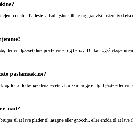
skine?
dejen med den fladeste valsningsindstilling og gradvist justere tykkelsen
rhjemme?
ta, der er tilpasset dine præferencer og behov. Du kan også eksperimen
rcato pastamaskine?
brug for at forlænge dens levetid. Du kan bruge en tør børste eller en blø
yper mad?
uges til at lave plader til lasagne eller gnocchi, eller endda til at lave