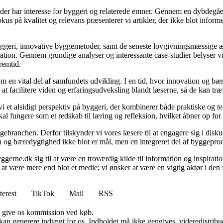
le, der har interesse for byggeri og relaterede emner. Gennem en dybde
fokus på kvalitet og relevans præsenterer vi artikler, der ikke blot info
yggeri, innovative byggemetoder, samt de seneste lovgivningsmæssige æn
ration. Gennem grundige analyser og interessante case-studier belyser v
remtid.
m en vital del af samfundets udvikling. I en tid, hvor innovation og bæ
at facilitere viden og erfaringsudveksling blandt læserne, så de kan træ
et alsidigt perspektiv på byggeri, der kombinerer både praktiske og teor
 fungere som et redskab til læring og refleksion, hvilket åbner op for
ebranchen. Derfor tilskynder vi vores læsere til at engagere sig i disk
ion og bæredygtighed ikke blot er mål, men en integreret del af byggepro
gerne.dk sig til at være en troværdig kilde til information og inspiration
 at være mere end blot et medie; vi ønsker at være en vigtig aktør i de
terest
TikTok
Mail
RSS
n give os kommission ved køb.
 kan generere indtægt for os. Indholdet må ikke gengives, videredistribue