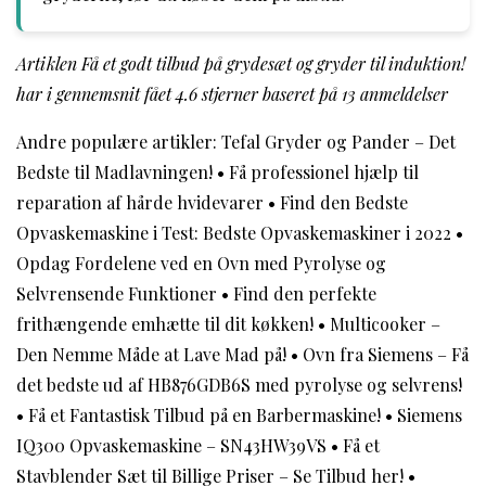
Artiklen Få et godt tilbud på grydesæt og gryder til induktion!
har i gennemsnit fået
4.6
stjerner baseret på
13
anmeldelser
Andre populære artikler:
Tefal Gryder og Pander – Det
Bedste til Madlavningen!
•
Få professionel hjælp til
reparation af hårde hvidevarer
•
Find den Bedste
Opvaskemaskine i Test: Bedste Opvaskemaskiner i 2022
•
Opdag Fordelene ved en Ovn med Pyrolyse og
Selvrensende Funktioner
•
Find den perfekte
frithængende emhætte til dit køkken!
•
Multicooker –
Den Nemme Måde at Lave Mad på!
•
Ovn fra Siemens – Få
det bedste ud af HB876GDB6S med pyrolyse og selvrens!
•
Få et Fantastisk Tilbud på en Barbermaskine!
•
Siemens
IQ300 Opvaskemaskine – SN43HW39VS
•
Få et
Stavblender Sæt til Billige Priser – Se Tilbud her!
•