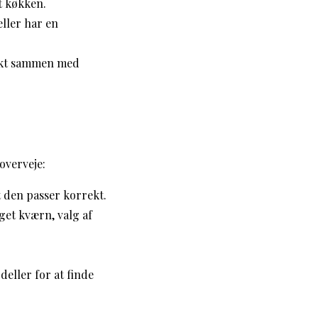
t køkken.
eller har en
rfekt sammen med
overveje:
at den passer korrekt.
get kværn, valg af
deller for at finde