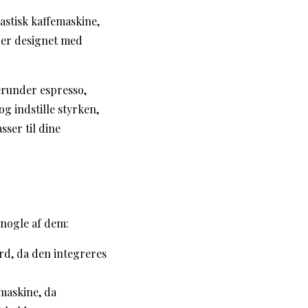
astisk kaffemaskine,
 er designet med
erunder espresso,
g indstille styrken,
ser til dine
 nogle af dem:
rd, da den integreres
maskine, da