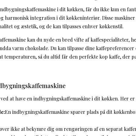
 indbygningskaffemaskine i dit køkken, får du ikke kun en fant
g harmonisk integration i dit køkkeninteriør. Disse maskiner
alitet og æstetik, og de kan tilpasses enhver køkkenstil.
femaskine kan du nyde en bred vifte af kaffespecialiteter, h
endda varm chokolade. Du kan tilpasse dine kaffepreferencer o
 temperaturen, så du altid får den perfekte kop kaffe, der pas
ndbygningskaffemaskine
ved at have en indbygningskaffemaskine i dit køkken. Her er
e:
En indbygningskaffemaskine sparer plads på dit køkkenbo
øver ikke at bekymre dig om rengøringen af en separat kaffe