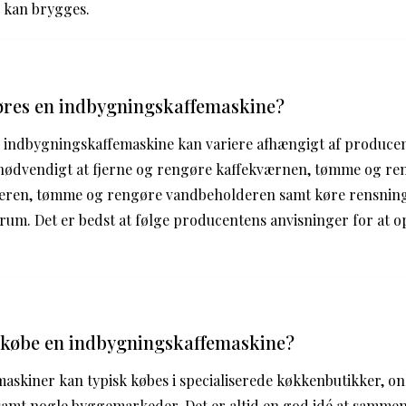
e kan brygges.
res en indbygningskaffemaskine?
 indbygningskaffemaskine kan variere afhængigt af produce
 nødvendigt at fjerne og rengøre kaffekværnen, tømme og re
deren, tømme og rengøre vandbeholderen samt køre rensn
um. Det er bedst at følge producentens anvisninger for at o
købe en indbygningskaffemaskine?
skiner kan typisk købes i specialiserede køkkenbutikker, on
samt nogle byggemarkeder. Det er altid en god idé at sammen