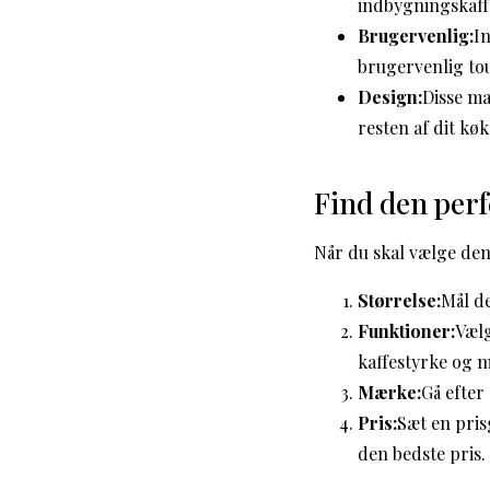
indbygningskaffe
Brugervenlig:
In
brugervenlig to
Design:
Disse ma
resten af dit kø
Find den per
Når du skal vælge den
Størrelse:
Mål de
Funktioner:
Vælg
kaffestyrke og 
Mærke:
Gå efter
Pris:
Sæt en pris
den bedste pris.