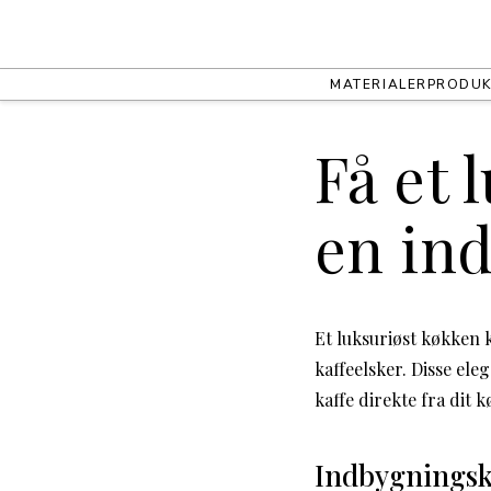
MATERIALER
PRODUK
Få et 
en in
Et luksuriøst køkken 
kaffeelsker. Disse el
kaffe direkte fra dit
Indbygningska