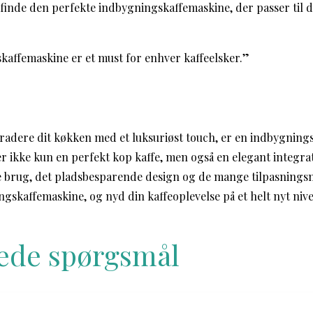
 finde den perfekte indbygningskaffemaskine, der passer til d
kaffemaskine er et must for enhver kaffeelsker.”
radere dit køkken med et luksuriøst touch, er en indbygning
r ikke kun en perfekt kop kaffe, men også en elegant integrat
ke brug, det pladsbesparende design og de mange tilpasnings
ngskaffemaskine, og nyd din kaffeoplevelse på et helt nyt niv
llede spørgsmål