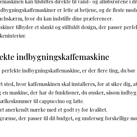
maskinen kan tilsluttes direkte til vand- og afløbsrørene i di
dbygningskaffemaskiner er lette at betjene, og de fleste mod
uchskærm, hvor du kan indstille dine præferencer.
skiner tilbyder et slankt og stilfuldt design, der passer pe
kkeninteriør.
fekte indbygningskaffemaskine
 perfekte indbygningskaffemaskine, er der flere ting, du bør 
t sted, hvor kaffemaskinen skal installeres, for at sikre dig, 
 en maskine, der har de funktioner, du ønsker, såsom indbyg
mælkeskummer til cappuccino og latte.
 et anerkendt mærke med et godt ry for kvalitet.
grænse, der passer til dit budget, og undersøg forskellige mo