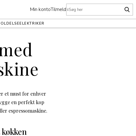
Min konto
Tilmeld nu
HOLDELSE
ELEKTRIKER
n med
skine
r et must for enhver
rygge en perfekt kop
ller espressomaskine.
t køkken