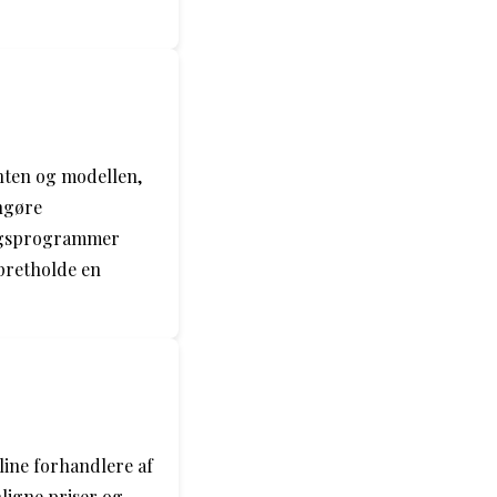
nten og modellen,
ngøre
ingsprogrammer
pretholde en
line forhandlere af
ligne priser og