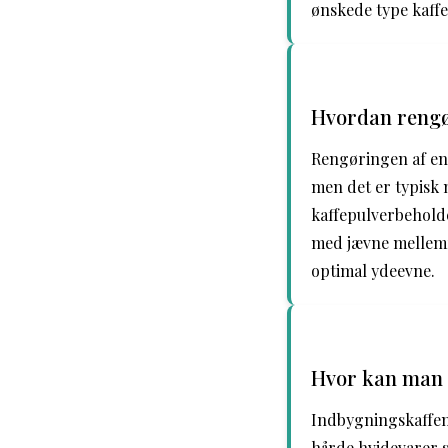
ønskede type kaff
Hvordan rengø
Rengøringen af en
men det er typisk
kaffepulverbehol
med jævne mellemr
optimal ydeevne.
Hvor kan man 
Indbygningskaffema
hårde hvidevarer 