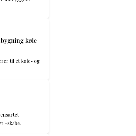
ndbygning køle
er til et køle- og
 ensartet
er -skabe.