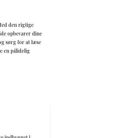
Med den rigtige
både opbevarer dine
og sørg for at læse
e en pålidelig
ve indbygget i