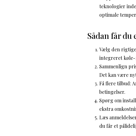
teknologier ind
optimale temper
Sådan får du e
Vælg den rigtige
integreret køle-
Sammenlign pris
Det kan være nyt
Få flere tilbud:
betingelser.
Spørg om install
ekstra omkostnin
Læs anmeldelser
du får et pålide