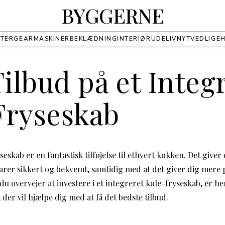
BYGGERNE
TER
GEAR
MASKINER
BEKLÆDNING
INTERIØR
UDELIV
NYT
VEDLIGE
Tilbud på et Integ
Fryseskab
seskab er en fantastisk tilføjelse til ethvert køkken. Det giver
arer sikkert og bekvemt, samtidig med at det giver dig mere 
du overvejer at investere i et integreret køle-fryseskab, er he
 der vil hjælpe dig med at få det bedste tilbud.