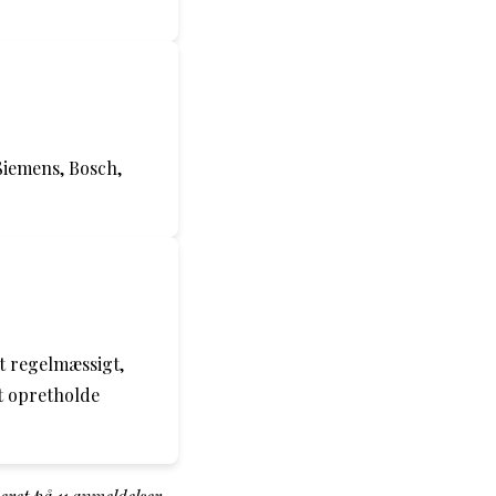
Siemens, Bosch,
et regelmæssigt,
at opretholde