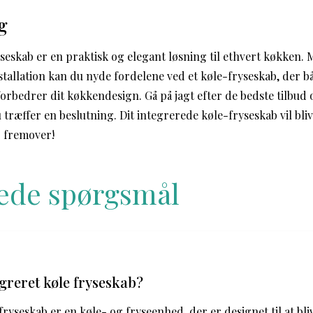
g
yseskab er en praktisk og elegant løsning til ethvert køkken. 
nstallation kan du nyde fordelene ved et køle-fryseskab, der 
orbedrer dit køkkendesign. Gå på jagt efter de bedste tilbud 
træffer en beslutning. Dit integrerede køle-fryseskab vil bliv
r fremover!
llede spørgsmål
egreret køle fryseskab?
fryseskab er en køle- og fryseenhed, der er designet til at bli