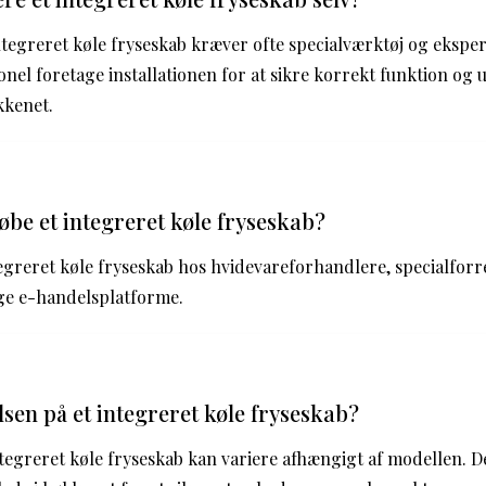
integreret køle fryseskab kræver ofte specialværktøj og eksper
ionel foretage installationen for at sikre korrekt funktion og
kkenet.
øbe et integreret køle fryseskab?
egreret køle fryseskab hos hvidevareforhandlere, specialforre
ige e-handelsplatforme.
lsen på et integreret køle fryseskab?
ntegreret køle fryseskab kan variere afhængigt af modellen. De