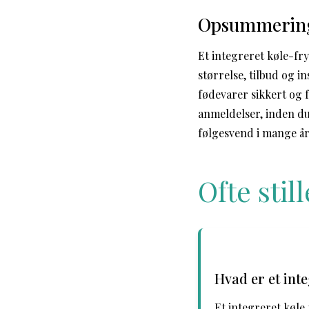
Opsummerin
Et integreret køle-fr
størrelse, tilbud og i
fødevarer sikkert og f
anmeldelser, inden du 
følgesvend i mange å
Ofte sti
Hvad er et int
Et integreret køle 