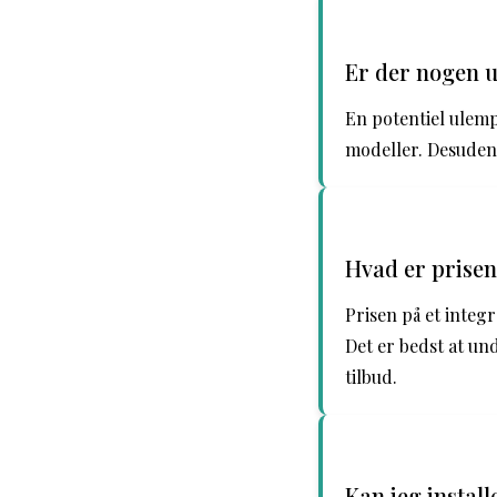
Er der nogen u
En potentiel ulemp
modeller. Desuden
Hvad er prisen
Prisen på et integ
Det er bedst at un
tilbud.
Kan jeg install