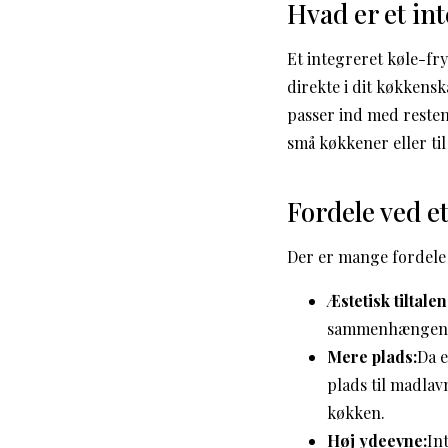
Hvad er et in
Et integreret køle-fry
direkte i dit køkkensk
passer ind med resten
små køkkener eller ti
Fordele ved e
Der er mange fordele 
Æstetisk tiltale
sammenhængende 
Mere plads:
Da e
plads til madla
køkken.
Høj ydeevne:
In