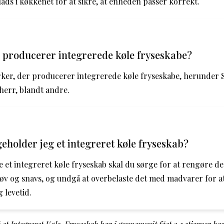
lads i køkkenet for at sikre, at enheden passer korrekt.
 producerer integrerede køle fryseskabe?
er, der producerer integrerede køle fryseskabe, herunder 
herr, blandt andre.
eholder jeg et integreret køle fryseskab?
e et integreret køle fryseskab skal du sørge for at rengøre d
støv og snavs, og undgå at overbelaste det med madvarer for 
 levetid.