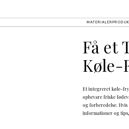
MATERIALER
PRODUK
Få et 
Køle-
Et integreret køle-fry
opbevare friske fødev
og forberedelse. Hvis 
informationer og tips,