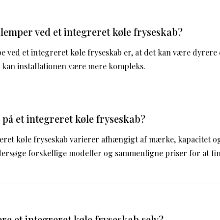
lemper ved et integreret køle fryseskab?
e ved et integreret køle fryseskab er, at det kan være dyrere
 kan installationen være mere kompleks.
 på et integreret køle fryseskab?
reret køle fryseskab varierer afhængigt af mærke, kapacitet o
dersøge forskellige modeller og sammenligne priser for at fi
ere et integreret køle fryseskab selv?