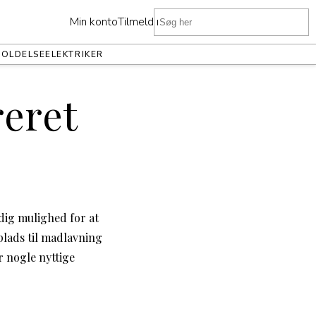
Min konto
Tilmeld nu
HOLDELSE
ELEKTRIKER
reret
 dig mulighed for at
plads til madlavning
r nogle nyttige