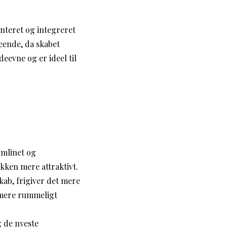
onteret og integreret
seende, da skabet
eevne og er ideel til
ømlinet og
ken mere attraktivt.
kab, frigiver det mere
 mere rummeligt
g de nyeste