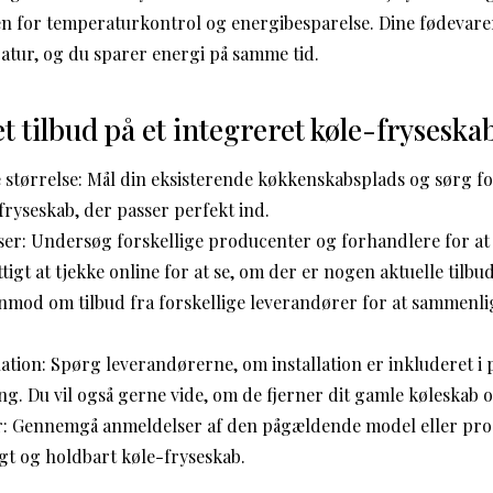
en for temperaturkontrol og energibesparelse. Dine fødevare
atur, og du sparer energi på samme tid.
t tilbud på et integreret køle-fryseska
 størrelse: Mål din eksisterende køkkenskabsplads og sørg fo
fryseskab, der passer perfekt ind.
er: Undersøg forskellige producenter og forhandlere for at 
tigt at tjekke online for at se, om der er nogen aktuelle tilbu
 Anmod om tilbud fra forskellige leverandører for at sammenli
ation: Spørg leverandørerne, om installation er inkluderet i pr
g. Du vil også gerne vide, om de fjerner dit gamle køleskab o
: Gennemgå anmeldelser af den pågældende model eller produ
ligt og holdbart køle-fryseskab.