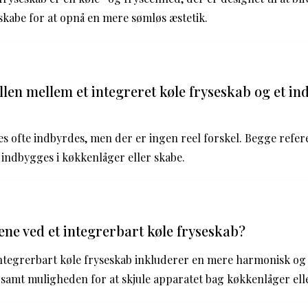
skabe for at opnå en mere sømløs æstetik.
llen mellem et integreret køle fryseskab og et i
s ofte indbyrdes, men der er ingen reel forskel. Begge referer
 indbygges i køkkenlåger eller skabe.
ene ved et integrerbart køle fryseskab?
integrerbart køle fryseskab inkluderer en mere harmonisk og
amt muligheden for at skjule apparatet bag køkkenlåger ell