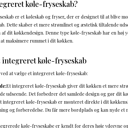
tegreret køle-fryseskab?
seskab er et køleskab og fryser, der er designet til at blive m
ab. Dette skaber et mere strømlinet og æstetisk tiltalende ud
 af dit køkkendesign. Denne type køle-fryseskab har en høj yd
l at maksimere rummet i dit køkken.
t integreret køle-fryseskab
ved at vælge et integreret køle-fryseskab:
nde:
Et integreret køle-fryseskab giver dit køkken et mere str
udseende. Det forbedrer det samlede design og gør dit køk
t integreret køle-fryseskab er monteret direkte i dit køkkens
vning og forberedelse. Du får mere bordplads og kan nyde et
tegrerede køle-fryseskabe er kendt for deres høje ydeevne o