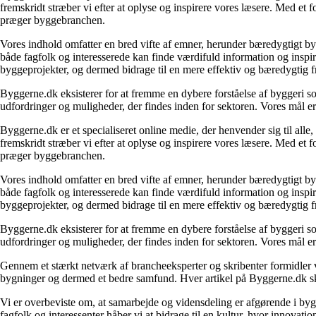
fremskridt stræber vi efter at oplyse og inspirere vores læsere. Med et 
præger byggebranchen.
Vores indhold omfatter en bred vifte af emner, herunder bæredygtigt b
både fagfolk og interesserede kan finde værdifuld information og inspi
byggeprojekter, og dermed bidrage til en mere effektiv og bæredygtig f
Byggerne.dk eksisterer for at fremme en dybere forståelse af byggeri so
udfordringer og muligheder, der findes inden for sektoren. Vores mål er 
Byggerne.dk er et specialiseret online medie, der henvender sig til al
fremskridt stræber vi efter at oplyse og inspirere vores læsere. Med et 
præger byggebranchen.
Vores indhold omfatter en bred vifte af emner, herunder bæredygtigt b
både fagfolk og interesserede kan finde værdifuld information og inspi
byggeprojekter, og dermed bidrage til en mere effektiv og bæredygtig f
Byggerne.dk eksisterer for at fremme en dybere forståelse af byggeri so
udfordringer og muligheder, der findes inden for sektoren. Vores mål er 
Gennem et stærkt netværk af brancheeksperter og skribenter formidler vi 
bygninger og dermed et bedre samfund. Hver artikel på Byggerne.dk skal
Vi er overbeviste om, at samarbejde og vidensdeling er afgørende i bygg
fagfolk og interessenter håber vi at bidrage til en kultur, hvor innovat