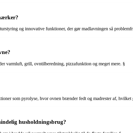
 mærker?
turstyring og innovative funktioner, der gør madlavningen så problemfr
ovne?
er varmluft, grill, ovntilberedning, pizzafunktion og meget mere. §
ktioner som pyrolyse, hvor ovnen brænder fedt og madrester af, hvilket
lmindelig husholdningsbrug?