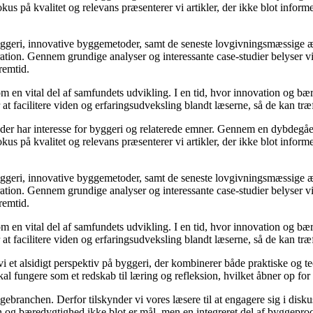
fokus på kvalitet og relevans præsenterer vi artikler, der ikke blot info
yggeri, innovative byggemetoder, samt de seneste lovgivningsmæssige æn
ration. Gennem grundige analyser og interessante case-studier belyser v
remtid.
m en vital del af samfundets udvikling. I en tid, hvor innovation og bæ
at facilitere viden og erfaringsudveksling blandt læserne, så de kan træ
le, der har interesse for byggeri og relaterede emner. Gennem en dybde
fokus på kvalitet og relevans præsenterer vi artikler, der ikke blot info
yggeri, innovative byggemetoder, samt de seneste lovgivningsmæssige æn
ration. Gennem grundige analyser og interessante case-studier belyser v
remtid.
m en vital del af samfundets udvikling. I en tid, hvor innovation og bæ
at facilitere viden og erfaringsudveksling blandt læserne, så de kan træ
et alsidigt perspektiv på byggeri, der kombinerer både praktiske og teor
 fungere som et redskab til læring og refleksion, hvilket åbner op for
ebranchen. Derfor tilskynder vi vores læsere til at engagere sig i disk
ion og bæredygtighed ikke blot er mål, men en integreret del af byggepro