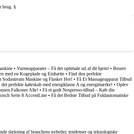
r brug. §
askine
•
Varmeapparater – Få det optimale ud af dit hjem!
•
Beurer
kken med en Kogeplade og Emhætte
•
Find den perfekte
n Sodastream Maskine og Flasker Her!
•
Få Et Massageapparat Tilbud
 det perfekte køleskab med energiklasse A og energimærke!
•
Oplev
usen Falkoner Alle!
•
Få et godt Nespresso-tilbud – Køb din
sch Serie 8 AccentLine
•
Få det Bedste Tilbud på Fuldautomatiske
gående dækning af branchens nyheder, tendenser og teknologiske