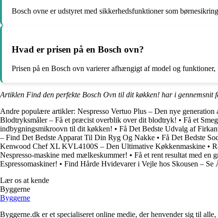
Bosch ovne er udstyret med sikkerhedsfunktioner som børnesikring, 
Hvad er prisen på en Bosch ovn?
Prisen på en Bosch ovn varierer afhængigt af model og funktioner, t
Artiklen Find den perfekte Bosch Ovn til dit køkken! har i gennemsnit 
Andre populære artikler:
Nespresso Vertuo Plus – Den nye generation 
Blodtryksmåler – Få et præcist overblik over dit blodtryk!
•
Få et Smeg 
indbygningsmikroovn til dit køkken!
•
Få Det Bedste Udvalg af Firkant
– Find Det Bedste Apparat Til Din Ryg Og Nakke
•
Få Det Bedste So
Kenwood Chef XL KVL4100S – Den Ultimative Køkkenmaskine
•
R
Nespresso-maskine med mælkeskummer!
•
Få et rent resultat med en
Espressomaskiner!
•
Find Hårde Hvidevarer i Vejle hos Skousen – Se 
Lær os at kende
Byggerne
Byggerne
Byggerne.dk er et specialiseret online medie, der henvender sig til al