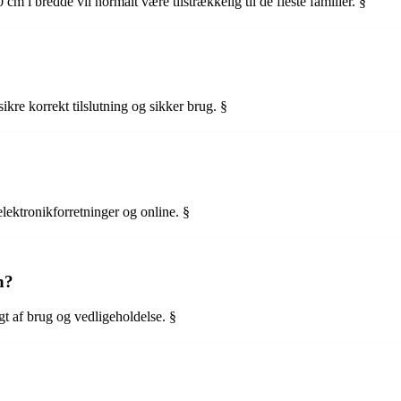
m i bredde vil normalt være tilstrækkelig til de fleste familier. §
 sikre korrekt tilslutning og sikker brug. §
lektronikforretninger og online. §
n?
t af brug og vedligeholdelse. §