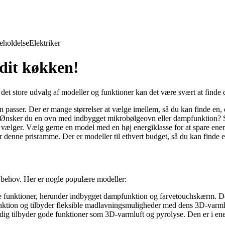
eholdelse
Elektriker
 dit køkken!
det store udvalg af modeller og funktioner kan det være svært at finde d
n passer. Der er mange størrelser at vælge imellem, så du kan finde en, 
g. Ønsker du en ovn med indbygget mikrobølgeovn eller dampfunktion? 
 vælger. Vælg gerne en model med en høj energiklasse for at spare ener
r denne prisramme. Der er modeller til ethvert budget, så du kan finde
ge behov. Her er nogle populære modeller:
funktioner, herunder indbygget dampfunktion og farvetouchskærm. Den
ktion og tilbyder fleksible madlavningsmuligheder med dens 3D-varmluf
dig tilbyder gode funktioner som 3D-varmluft og pyrolyse. Den er i ene