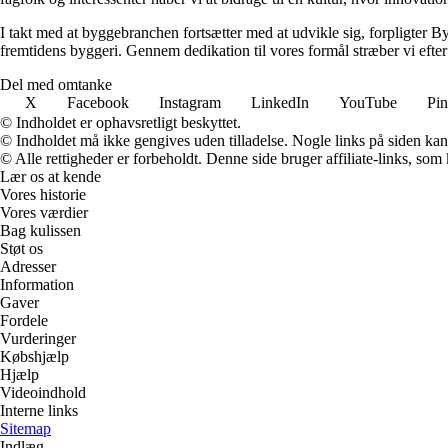
I takt med at byggebranchen fortsætter med at udvikle sig, forpligter Byg
fremtidens byggeri. Gennem dedikation til vores formål stræber vi efter
Del med omtanke
X
Facebook
Instagram
LinkedIn
YouTube
Pin
© Indholdet er ophavsretligt beskyttet.
© Indholdet må ikke gengives uden tilladelse. Nogle links på siden ka
© Alle rettigheder er forbeholdt. Denne side bruger affiliate-links, som
Lær os at kende
Vores historie
Vores værdier
Bag kulissen
Støt os
Adresser
Information
Gaver
Fordele
Vurderinger
Købshjælp
Hjælp
Videoindhold
Interne links
Sitemap
Indlæg