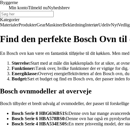
Byggerne
Min konto
Tilmeld nu
Nyhedsbrev
Kategorier
Materialer
Produkter
Gear
Maskiner
Beklædning
Interiør
Udeliv
Nyt
Vedlig
Find den perfekte Bosch Ovn til
En Bosch ovn kan være en fantastisk tilføjelse til dit køkken. Men med 
Størrelse:
Start med at måle din køkkenplads for at sikre, at ovne
Funktioner:
Tænk over, hvilke funktioner der er vigtige for di
Energiklasse:
Overvej energieffektiviteten af den Bosch ovn, du
Budget:
Sæt et budget og find en Bosch ovn, der passer inden fo
Bosch ovnmodeller at overveje
Bosch tilbyder et bredt udvalg af ovnmodeller, der passer til forskelli
Bosch Serie 8 HBG636BS1S:
Denne ovn har mange avancerede 
Bosch Serie 6 HBA578BS0:
Denne ovn har også en pyrolysefun
Bosch Serie 4 HBA534ES0S:
En mere prisvenlig model, der sta