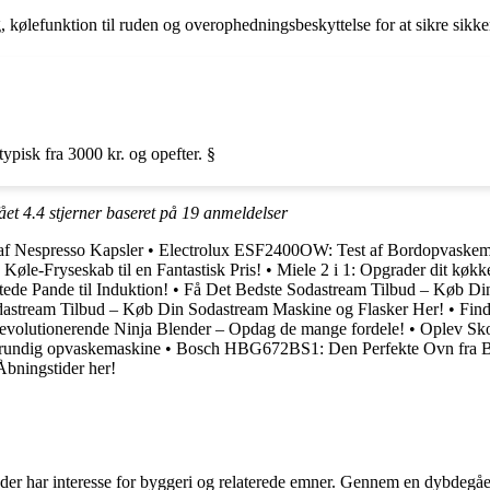
kølefunktion til ruden og overophedningsbeskyttelse for at sikre sikke
ypisk fra 3000 kr. og opefter. §
fået
4.4
stjerner baseret på
19
anmeldelser
af Nespresso Kapsler
•
Electrolux ESF2400OW: Test af Bordopvaskem
Køle-Fryseskab til en Fantastisk Pris!
•
Miele 2 i 1: Opgrader dit kø
ede Pande til Induktion!
•
Få Det Bedste Sodastream Tilbud – Køb Di
dastream Tilbud – Køb Din Sodastream Maskine og Flasker Her!
•
Find
evolutionerende Ninja Blender – Opdag de mange fordele!
•
Oplev Sko
 grundig opvaskemaskine
•
Bosch HBG672BS1: Den Perfekte Ovn fra Bo
Åbningstider her!
le, der har interesse for byggeri og relaterede emner. Gennem en dybde