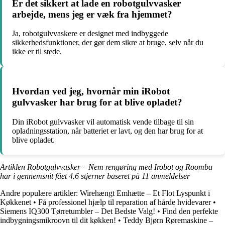
Er det sikkert at lade en robotgulvvasker
arbejde, mens jeg er væk fra hjemmet?
Ja, robotgulvvaskere er designet med indbyggede
sikkerhedsfunktioner, der gør dem sikre at bruge, selv når du
ikke er til stede.
Hvordan ved jeg, hvornår min iRobot
gulvvasker har brug for at blive opladet?
Din iRobot gulvvasker vil automatisk vende tilbage til sin
opladningsstation, når batteriet er lavt, og den har brug for at
blive opladet.
Artiklen Robotgulvvasker – Nem rengøring med Irobot og Roomba
har i gennemsnit fået
4.6
stjerner baseret på
11
anmeldelser
Andre populære artikler:
Wirehængt Emhætte – Et Flot Lyspunkt i
Køkkenet
•
Få professionel hjælp til reparation af hårde hvidevarer
•
Siemens IQ300 Tørretumbler – Det Bedste Valg!
•
Find den perfekte
indbygningsmikroovn til dit køkken!
•
Teddy Bjørn Røremaskine –