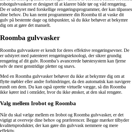
robotgulvvaskere er designet til at klarere både tør og våd rengøring.
De er udstyret med forskellige rengøringsprogrammer, der kan tilpasses
dine behov. Du kan nemt programmere din Roomba til at vaske dit
gulv på bestemte dage og tidspunkter, så du ikke behøver at bekymre
dig om at gøre det manuelt.
Roomba gulvvasker
Roomba gulvvaskere er kendt for deres effektive rengøringsevner. De
er udstyret med patenteret rengøringsteknologi, der sikrer grundig
rengøring af dit gulv. Roomba’s avancerede børstesystem kan fjerne
selv de mest genstridige pletter og snavs.
Med en Roomba gulvvasker behøver du ikke at bekymre dig om at
flytte møbler eller andre forhindringer, da den automatisk kan navigere
rundt om dem. Du kan også oprette virtuelle vægge, så din Roomba
ikke kører ind i områder, hvor du ikke ønsker, at den skal rengøre.
Valg mellem Irobot og Roomba
Når du skal vælge mellem en Irobot og Roomba gulvvasker, er det
vigtigt at overveje dine behov og præferencer. Begge mærker tilbyder
kvalitetsprodukter, der kan gøre din gulvvask nemmere og mere
effektiv.