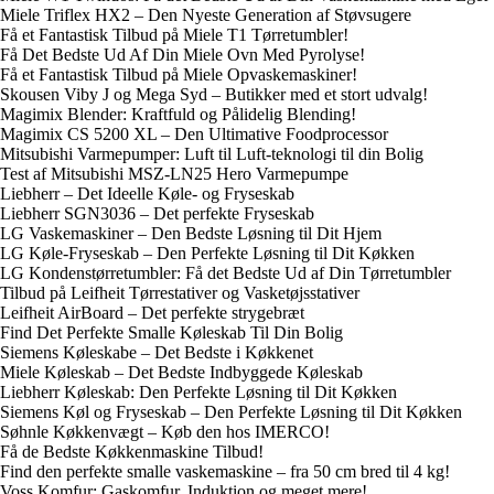
Miele Triflex HX2 – Den Nyeste Generation af Støvsugere
Få et Fantastisk Tilbud på Miele T1 Tørretumbler!
Få Det Bedste Ud Af Din Miele Ovn Med Pyrolyse!
Få et Fantastisk Tilbud på Miele Opvaskemaskiner!
Skousen Viby J og Mega Syd – Butikker med et stort udvalg!
Magimix Blender: Kraftfuld og Pålidelig Blending!
Magimix CS 5200 XL – Den Ultimative Foodprocessor
Mitsubishi Varmepumper: Luft til Luft-teknologi til din Bolig
Test af Mitsubishi MSZ-LN25 Hero Varmepumpe
Liebherr – Det Ideelle Køle- og Fryseskab
Liebherr SGN3036 – Det perfekte Fryseskab
LG Vaskemaskiner – Den Bedste Løsning til Dit Hjem
LG Køle-Fryseskab – Den Perfekte Løsning til Dit Køkken
LG Kondenstørretumbler: Få det Bedste Ud af Din Tørretumbler
Tilbud på Leifheit Tørrestativer og Vasketøjsstativer
Leifheit AirBoard – Det perfekte strygebræt
Find Det Perfekte Smalle Køleskab Til Din Bolig
Siemens Køleskabe – Det Bedste i Køkkenet
Miele Køleskab – Det Bedste Indbyggede Køleskab
Liebherr Køleskab: Den Perfekte Løsning til Dit Køkken
Siemens Køl og Fryseskab – Den Perfekte Løsning til Dit Køkken
Søhnle Køkkenvægt – Køb den hos IMERCO!
Få de Bedste Køkkenmaskine Tilbud!
Find den perfekte smalle vaskemaskine – fra 50 cm bred til 4 kg!
Voss Komfur: Gaskomfur, Induktion og meget mere!