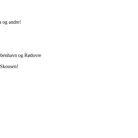
a og andre!
København og Rødovre
 Skousen!