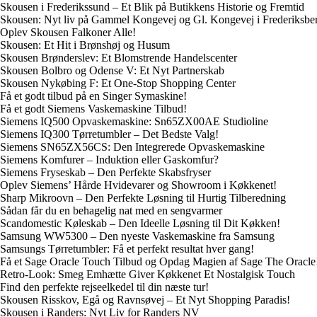
Skousen i Frederikssund – Et Blik på Butikkens Historie og Fremtid
Skousen: Nyt liv på Gammel Kongevej og Gl. Kongevej i Frederiksbe
Oplev Skousen Falkoner Alle!
Skousen: Et Hit i Brønshøj og Husum
Skousen Brønderslev: Et Blomstrende Handelscenter
Skousen Bolbro og Odense V: Et Nyt Partnerskab
Skousen Nykøbing F: Et One-Stop Shopping Center
Få et godt tilbud på en Singer Symaskine!
Få et godt Siemens Vaskemaskine Tilbud!
Siemens IQ500 Opvaskemaskine: Sn65ZX00AE Studioline
Siemens IQ300 Tørretumbler – Det Bedste Valg!
Siemens SN65ZX56CS: Den Integrerede Opvaskemaskine
Siemens Komfurer – Induktion eller Gaskomfur?
Siemens Fryseskab – Den Perfekte Skabsfryser
Oplev Siemens’ Hårde Hvidevarer og Showroom i Køkkenet!
Sharp Mikroovn – Den Perfekte Løsning til Hurtig Tilberedning
Sådan får du en behagelig nat med en sengvarmer
Scandomestic Køleskab – Den Ideelle Løsning til Dit Køkken!
Samsung WW5300 – Den nyeste Vaskemaskine fra Samsung
Samsungs Tørretumbler: Få et perfekt resultat hver gang!
Få et Sage Oracle Touch Tilbud og Opdag Magien af Sage The Oracle
Retro-Look: Smeg Emhætte Giver Køkkenet Et Nostalgisk Touch
Find den perfekte rejseelkedel til din næste tur!
Skousen Risskov, Egå og Ravnsøvej – Et Nyt Shopping Paradis!
Skousen i Randers: Nyt Liv for Randers NV