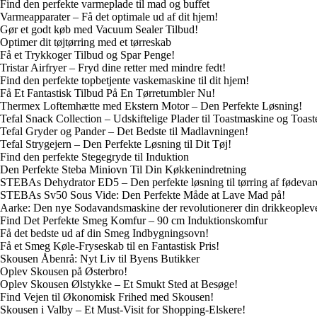
Find den perfekte varmeplade til mad og buffet
Varmeapparater – Få det optimale ud af dit hjem!
Gør et godt køb med Vacuum Sealer Tilbud!
Optimer dit tøjtørring med et tørreskab
Få et Trykkoger Tilbud og Spar Penge!
Tristar Airfryer – Fryd dine retter med mindre fedt!
Find den perfekte topbetjente vaskemaskine til dit hjem!
Få Et Fantastisk Tilbud På En Tørretumbler Nu!
Thermex Loftemhætte med Ekstern Motor – Den Perfekte Løsning!
Tefal Snack Collection – Udskiftelige Plader til Toastmaskine og Toast
Tefal Gryder og Pander – Det Bedste til Madlavningen!
Tefal Strygejern – Den Perfekte Løsning til Dit Tøj!
Find den perfekte Stegegryde til Induktion
Den Perfekte Steba Miniovn Til Din Køkkenindretning
STEBAs Dehydrator ED5 – Den perfekte løsning til tørring af fødevar
STEBAs Sv50 Sous Vide: Den Perfekte Måde at Lave Mad på!
Aarke: Den nye Sodavandsmaskine der revolutionerer din drikkeoplev
Find Det Perfekte Smeg Komfur – 90 cm Induktionskomfur
Få det bedste ud af din Smeg Indbygningsovn!
Få et Smeg Køle-Fryseskab til en Fantastisk Pris!
Skousen Åbenrå: Nyt Liv til Byens Butikker
Oplev Skousen på Østerbro!
Oplev Skousen Ølstykke – Et Smukt Sted at Besøge!
Find Vejen til Økonomisk Frihed med Skousen!
Skousen i Valby – Et Must-Visit for Shopping-Elskere!