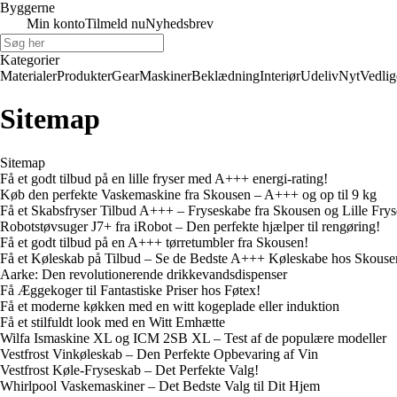
Byggerne
Min konto
Tilmeld nu
Nyhedsbrev
Kategorier
Materialer
Produkter
Gear
Maskiner
Beklædning
Interiør
Udeliv
Nyt
Vedlig
Sitemap
Sitemap
Få et godt tilbud på en lille fryser med A+++ energi-rating!
Køb den perfekte Vaskemaskine fra Skousen – A+++ og op til 9 kg
Få et Skabsfryser Tilbud A+++ – Fryseskabe fra Skousen og Lille Fryse
Robotstøvsuger J7+ fra iRobot – Den perfekte hjælper til rengøring!
Få et godt tilbud på en A+++ tørretumbler fra Skousen!
Få et Køleskab på Tilbud – Se de Bedste A+++ Køleskabe hos Skouse
Aarke: Den revolutionerende drikkevandsdispenser
Få Æggekoger til Fantastiske Priser hos Føtex!
Få et moderne køkken med en witt kogeplade eller induktion
Få et stilfuldt look med en Witt Emhætte
Wilfa Ismaskine XL og ICM 2SB XL – Test af de populære modeller
Vestfrost Vinkøleskab – Den Perfekte Opbevaring af Vin
Vestfrost Køle-Fryseskab – Det Perfekte Valg!
Whirlpool Vaskemaskiner – Det Bedste Valg til Dit Hjem