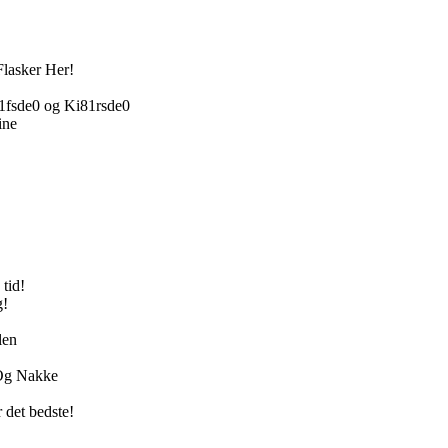
lasker Her!
81fsde0 og Ki81rsde0
ine
 tid!
g!
len
 Og Nakke
 det bedste!