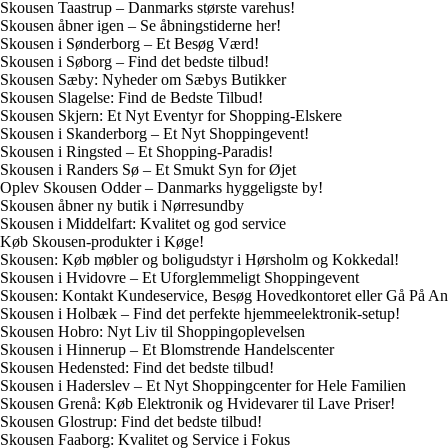
Skousen Taastrup – Danmarks største varehus!
Skousen åbner igen – Se åbningstiderne her!
Skousen i Sønderborg – Et Besøg Værd!
Skousen i Søborg – Find det bedste tilbud!
Skousen Sæby: Nyheder om Sæbys Butikker
Skousen Slagelse: Find de Bedste Tilbud!
Skousen Skjern: Et Nyt Eventyr for Shopping-Elskere
Skousen i Skanderborg – Et Nyt Shoppingevent!
Skousen i Ringsted – Et Shopping-Paradis!
Skousen i Randers Sø – Et Smukt Syn for Øjet
Oplev Skousen Odder – Danmarks hyggeligste by!
Skousen åbner ny butik i Nørresundby
Skousen i Middelfart: Kvalitet og god service
Køb Skousen-produkter i Køge!
Skousen: Køb møbler og boligudstyr i Hørsholm og Kokkedal!
Skousen i Hvidovre – Et Uforglemmeligt Shoppingevent
Skousen: Kontakt Kundeservice, Besøg Hovedkontoret eller Gå På Ant
Skousen i Holbæk – Find det perfekte hjemmeelektronik-setup!
Skousen Hobro: Nyt Liv til Shoppingoplevelsen
Skousen i Hinnerup – Et Blomstrende Handelscenter
Skousen Hedensted: Find det bedste tilbud!
Skousen i Haderslev – Et Nyt Shoppingcenter for Hele Familien
Skousen Grenå: Køb Elektronik og Hvidevarer til Lave Priser!
Skousen Glostrup: Find det bedste tilbud!
Skousen Faaborg: Kvalitet og Service i Fokus