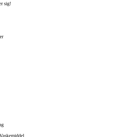
r sig!
er
ng
 Vaskemiddel