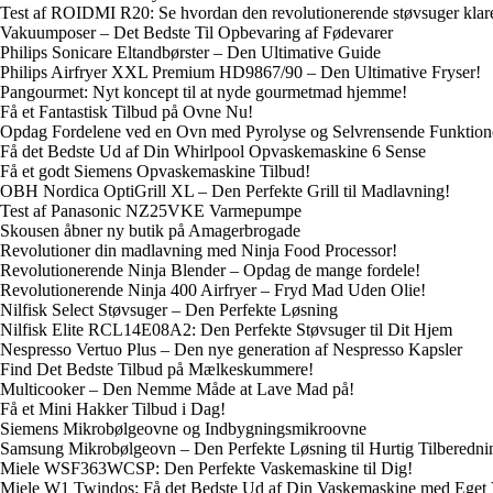
Test af ROIDMI R20: Se hvordan den revolutionerende støvsuger klare
Vakuumposer – Det Bedste Til Opbevaring af Fødevarer
Philips Sonicare Eltandbørster – Den Ultimative Guide
Philips Airfryer XXL Premium HD9867/90 – Den Ultimative Fryser!
Pangourmet: Nyt koncept til at nyde gourmetmad hjemme!
Få et Fantastisk Tilbud på Ovne Nu!
Opdag Fordelene ved en Ovn med Pyrolyse og Selvrensende Funktion
Få det Bedste Ud af Din Whirlpool Opvaskemaskine 6 Sense
Få et godt Siemens Opvaskemaskine Tilbud!
OBH Nordica OptiGrill XL – Den Perfekte Grill til Madlavning!
Test af Panasonic NZ25VKE Varmepumpe
Skousen åbner ny butik på Amagerbrogade
Revolutioner din madlavning med Ninja Food Processor!
Revolutionerende Ninja Blender – Opdag de mange fordele!
Revolutionerende Ninja 400 Airfryer – Fryd Mad Uden Olie!
Nilfisk Select Støvsuger – Den Perfekte Løsning
Nilfisk Elite RCL14E08A2: Den Perfekte Støvsuger til Dit Hjem
Nespresso Vertuo Plus – Den nye generation af Nespresso Kapsler
Find Det Bedste Tilbud på Mælkeskummere!
Multicooker – Den Nemme Måde at Lave Mad på!
Få et Mini Hakker Tilbud i Dag!
Siemens Mikrobølgeovne og Indbygningsmikroovne
Samsung Mikrobølgeovn – Den Perfekte Løsning til Hurtig Tilberedni
Miele WSF363WCSP: Den Perfekte Vaskemaskine til Dig!
Miele W1 Twindos: Få det Bedste Ud af Din Vaskemaskine med Eget