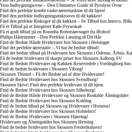
Voss Indbygningsovne – Den Ultimative Guide til Pyrolyse Ovne
Find den perfekte kombi vaske-tørremaskine til dit hjem!
Find den perfekte indbygningsmikroovn til dit køkken!
Find den perfekte Riskoger til dit køkken – Se Tilbud hos Imerco, Bilk
Få et Tilbud på et Integreret Køle-Fryseskab
Få et godt tilbud på en Roomba Robotstøvsuger fra iRobot!
Philips Hårtrimmer – Den Perfekte Løsning til Dit Hår
Find de Bedste Hårde Hvidevarer hos Skousen i Helsingør
Find det perfekte tørrestativ – Vi har de bedste tilbud!
Find det bedste tilbud på Hvidevarer hos Skousen i Odense, Århus, 
Få de bedste hvidevarer til skarpe priser hos Skousen Aalborg SV
Find de Bedste Hvidevarer og Køkken Reservedele i Vordingborg hos
Find de bedste hvidevarer i Skousen Viborg!
Skousen Thisted – Få det Bedste ud af dine Hvidevarer!
Find de Bedste Hvidevarer hos Skousen Svendborg!
Skousen Skive: Find den perfekte hvidevare til dit hjem
Find de Bedste Hvidevarer hos Skousen Silkeborg!
Find de Bedste Hårde Hvidevarer og Skousen Roskilde Åbningstider
Find de Bedste Hvidevarer hos Skousen Kolding
Find de bedste tilbud på Skousen og Hvidevarer i Horsens!
Find de Bedste Hvidevarer hos Skousen Holstebro!
Find de Bedste Hvidevarer i Skousen Hjørring!
Hvidevarer og Åbningstider hos Skousen Herning
Find de bedste hvidevarer hos Skousen Frederikshavn!