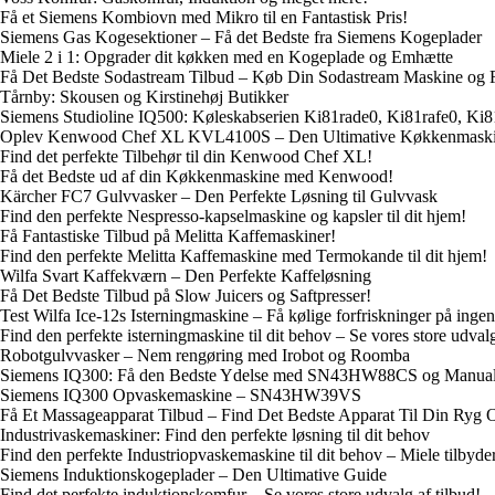
Få et Siemens Kombiovn med Mikro til en Fantastisk Pris!
Siemens Gas Kogesektioner – Få det Bedste fra Siemens Kogeplader
Miele 2 i 1: Opgrader dit køkken med en Kogeplade og Emhætte
Få Det Bedste Sodastream Tilbud – Køb Din Sodastream Maskine og F
Tårnby: Skousen og Kirstinehøj Butikker
Siemens Studioline IQ500: Køleskabserien Ki81rade0, Ki81rafe0, Ki
Oplev Kenwood Chef XL KVL4100S – Den Ultimative Køkkenmask
Find det perfekte Tilbehør til din Kenwood Chef XL!
Få det Bedste ud af din Køkkenmaskine med Kenwood!
Kärcher FC7 Gulvvasker – Den Perfekte Løsning til Gulvvask
Find den perfekte Nespresso-kapselmaskine og kapsler til dit hjem!
Få Fantastiske Tilbud på Melitta Kaffemaskiner!
Find den perfekte Melitta Kaffemaskine med Termokande til dit hjem!
Wilfa Svart Kaffekværn – Den Perfekte Kaffeløsning
Få Det Bedste Tilbud på Slow Juicers og Saftpresser!
Test Wilfa Ice-12s Isterningmaskine – Få kølige forfriskninger på ingen
Find den perfekte isterningmaskine til dit behov – Se vores store udval
Robotgulvvasker – Nem rengøring med Irobot og Roomba
Siemens IQ300: Få den Bedste Ydelse med SN43HW88CS og Manua
Siemens IQ300 Opvaskemaskine – SN43HW39VS
Få Et Massageapparat Tilbud – Find Det Bedste Apparat Til Din Ryg
Industrivaskemaskiner: Find den perfekte løsning til dit behov
Find den perfekte Industriopvaskemaskine til dit behov – Miele tilbyder
Siemens Induktionskogeplader – Den Ultimative Guide
Find det perfekte induktionskomfur – Se vores store udvalg af tilbud!