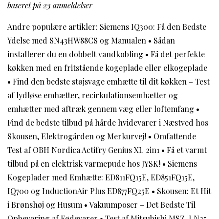
baseret på
23
anmeldelser
Andre populære artikler:
Siemens IQ300: Få den Bedste
Ydelse med SN43HW88CS og Manualen
•
Sådan
installerer du en dobbelt vandkobling
•
Få det perfekte
køkken med en fritstående kogeplade eller elkogeplade
•
Find den bedste støjsvage emhætte til dit køkken – Test
af lydløse emhætter, recirkulationsemhætter og
emhætter med aftræk gennem væg eller loftemfang
•
Find de bedste tilbud på hårde hvidevarer i Næstved hos
Skousen, Elektrogården og Merkurvej!
•
Omfattende
Test af OBH Nordica Actifry Genius XL 2in1
•
Få et varmt
tilbud på en elektrisk varmepude hos JYSK!
•
Siemens
Kogeplader med Emhætte: ED811FQ15E, ED851FQ15E,
IQ700 og InductionAir Plus ED877FQ25E
•
Skousen: Et Hit
i Brønshøj og Husum
•
Vakuumposer – Det Bedste Til
Opbevaring af Fødevarer
•
Test af Mitsubishi MSZ-LN25