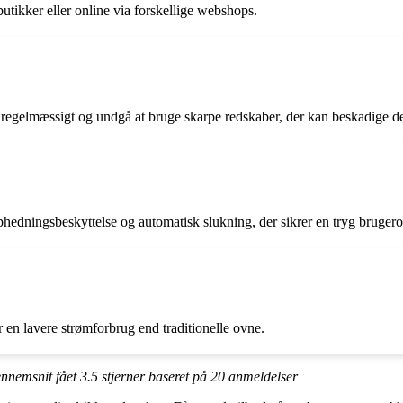
tikker eller online via forskellige webshops.
n regelmæssigt og undgå at bruge skarpe redskaber, der kan beskadige d
edningsbeskyttelse og automatisk slukning, der sikrer en tryg brugero
r en lavere strømforbrug end traditionelle ovne.
ennemsnit fået
3.5
stjerner baseret på
20
anmeldelser