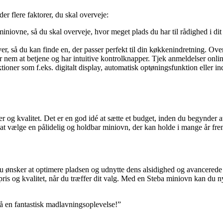
er flere faktorer, du skal overveje:
a miniovne, så du skal overveje, hvor meget plads du har til rådighed i
ver, så du kan finde en, der passer perfekt til din køkkenindretning. Ov
 nem at betjene og har intuitive kontrolknapper. Tjek anmeldelser online
ioner som f.eks. digitalt display, automatisk optøningsfunktion eller i
r og kvalitet. Det er en god idé at sætte et budget, inden du begynder a
t at vælge en pålidelig og holdbar miniovn, der kan holde i mange år fr
 du ønsker at optimere pladsen og udnytte dens alsidighed og avancerede
, pris og kvalitet, når du træffer dit valg. Med en Steba miniovn kan d
å en fantastisk madlavningsoplevelse!”