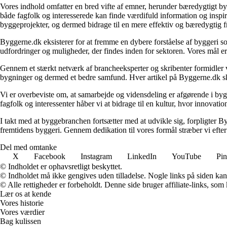
Vores indhold omfatter en bred vifte af emner, herunder bæredygtigt b
både fagfolk og interesserede kan finde værdifuld information og inspi
byggeprojekter, og dermed bidrage til en mere effektiv og bæredygtig f
Byggerne.dk eksisterer for at fremme en dybere forståelse af byggeri so
udfordringer og muligheder, der findes inden for sektoren. Vores mål er 
Gennem et stærkt netværk af brancheeksperter og skribenter formidler vi 
bygninger og dermed et bedre samfund. Hver artikel på Byggerne.dk skal
Vi er overbeviste om, at samarbejde og vidensdeling er afgørende i bygg
fagfolk og interessenter håber vi at bidrage til en kultur, hvor innovat
I takt med at byggebranchen fortsætter med at udvikle sig, forpligter Byg
fremtidens byggeri. Gennem dedikation til vores formål stræber vi efter
Del med omtanke
X
Facebook
Instagram
LinkedIn
YouTube
Pin
© Indholdet er ophavsretligt beskyttet.
© Indholdet må ikke gengives uden tilladelse. Nogle links på siden ka
© Alle rettigheder er forbeholdt. Denne side bruger affiliate-links, som
Lær os at kende
Vores historie
Vores værdier
Bag kulissen