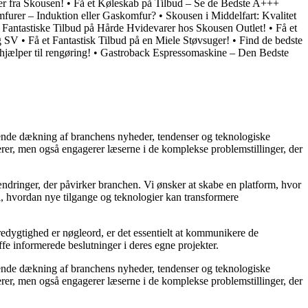
er fra Skousen!
•
Få et Køleskab på Tilbud – Se de Bedste A+++
furer – Induktion eller Gaskomfur?
•
Skousen i Middelfart: Kvalitet
•
Fantastiske Tilbud på Hårde Hvidevarer hos Skousen Outlet!
•
Få et
rg SV
•
Få et Fantastisk Tilbud på en Miele Støvsuger!
•
Find de bedste
jælper til rengøring!
•
Gastroback Espressomaskine – Den Bedste
gående dækning af branchens nyheder, tendenser og teknologiske
rmerer, men også engagerer læserne i de komplekse problemstillinger, der
dringer, der påvirker branchen. Vi ønsker at skabe en platform, hvor
i, hvordan nye tilgange og teknologier kan transformere
redygtighed er nøgleord, er det essentielt at kommunikere de
ffe informerede beslutninger i deres egne projekter.
gående dækning af branchens nyheder, tendenser og teknologiske
rmerer, men også engagerer læserne i de komplekse problemstillinger, der