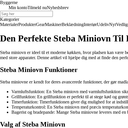
Byggerne
Min konto
Tilmeld nu
Nyhedsbrev
Kategorier
Materialer
Produkter
Gear
Maskiner
Beklædning
Interiør
Udeliv
Nyt
Vedlig
Den Perfekte Steba Miniovn Til
Steba miniovn er ideel til et moderne køkken, hvor pladsen kan være b
med store apparater. Denne artikel vil hjælpe dig med at finde den per
Steba Miniovn Funktioner
Steba miniovne er kendt for deres avancerede funktioner, der gør mad
Varmluftsfunktion: En Steba miniovn med varmluftsfunktion sikrer
Grillfunktion: En grillfunktion er perfekt til at stege kød og grø
Timerfunktion: Timerfunktionen giver dig mulighed for at indstille
Temperaturkontrol: En Steba miniovn med præcis temperaturkontrol
Bagerist og bradepande: Mange Steba miniovne leveres med en bage
Valg af Steba Miniovn