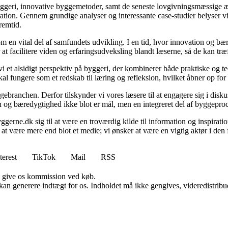
yggeri, innovative byggemetoder, samt de seneste lovgivningsmæssige æn
ration. Gennem grundige analyser og interessante case-studier belyser v
remtid.
m en vital del af samfundets udvikling. I en tid, hvor innovation og bæ
at facilitere viden og erfaringsudveksling blandt læserne, så de kan træ
et alsidigt perspektiv på byggeri, der kombinerer både praktiske og teor
 fungere som et redskab til læring og refleksion, hvilket åbner op for
ebranchen. Derfor tilskynder vi vores læsere til at engagere sig i disk
ion og bæredygtighed ikke blot er mål, men en integreret del af byggepro
gerne.dk sig til at være en troværdig kilde til information og inspiration
 at være mere end blot et medie; vi ønsker at være en vigtig aktør i de
terest
TikTok
Mail
RSS
n give os kommission ved køb.
 kan generere indtægt for os. Indholdet må ikke gengives, videredistribue