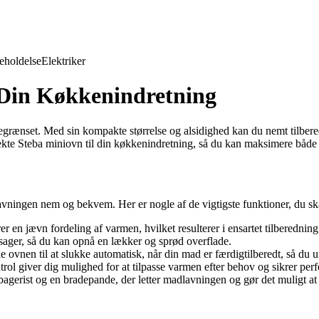
eholdelse
Elektriker
 Din Køkkenindretning
egrænset. Med sin kompakte størrelse og alsidighed kan du nemt tilbere
fekte Steba miniovn til din køkkenindretning, så du kan maksimere både 
lavningen nem og bekvem. Her er nogle af de vigtigste funktioner, du 
 en jævn fordeling af varmen, hvilket resulterer i ensartet tilberednin
ntsager, så du kan opnå en lækker og sprød overflade.
 ovnen til at slukke automatisk, når din mad er færdigtilberedt, så du un
 giver dig mulighed for at tilpasse varmen efter behov og sikrer perfe
rist og en bradepande, der letter madlavningen og gør det muligt at til