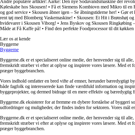
Andre populære artikler:
Aarke: Den nye Sodavandsmaskine der revolut
Køleskabe hos Skousen!
•
Få et Siemens Kombiovn med Mikro til en Fa
og god service
•
Skousen åbner igen – Se åbningstiderne her!
•
Gør et 
rent tøj med Blomberg Vaskemaskine!
•
Skousen: Et Hit i Brønshøj o
hvidevarer i Skousen Viborg!
•
Jens Byskov og Skousen Ringkøbing – 
Måde at Få Kaffe på!
•
Find den perfekte Foodprocessor til dit køkken
Lær os at kende
Byggerne
Byggerne
Byggerne.dk er et specialiseret online medie, der henvender sig til al
fremskridt stræber vi efter at oplyse og inspirere vores læsere. Med et 
præger byggebranchen.
Vores indhold omfatter en bred vifte af emner, herunder bæredygtigt b
både fagfolk og interesserede kan finde værdifuld information og inspi
byggeprojekter, og dermed bidrage til en mere effektiv og bæredygtig f
Byggerne.dk eksisterer for at fremme en dybere forståelse af byggeri so
udfordringer og muligheder, der findes inden for sektoren. Vores mål er 
Byggerne.dk er et specialiseret online medie, der henvender sig til al
fremskridt stræber vi efter at oplyse og inspirere vores læsere. Med et 
præger byggebranchen.