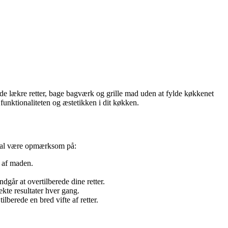
de lækre retter, bage bagværk og grille mad uden at fylde køkkenet
funktionaliteten og æstetikken i dit køkken.
skal være opmærksom på:
g af maden.
dgår at overtilberede dine retter.
kte resultater hver gang.
berede en bred vifte af retter.