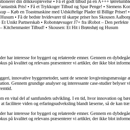
ionerer din drikkeoplevelse
•
Få et godt tilbud på en A+++ tørretumbl
ntastisk Pris!
•
Få et Trykkoger Tilbud og Spar Penge!
•
Siemens Kom
kup – Køb en Toastmaskine med Udskiftelige Plader til Billige Priser!
g Husum
•
Få de bedste hvidevarer til skarpe priser hos Skousen Aalbo
Et Unikt Partnerskab
•
Robotstøvsuger J7+ fra iRobot – Den perfekte h
 – Kitchenmaster Tilbud!
•
Skousen: Et Hit i Brønshøj og Husum
le, der har interesse for byggeri og relaterede emner. Gennem en dybde
fokus på kvalitet og relevans præsenterer vi artikler, der ikke blot info
yggeri, innovative byggemetoder, samt de seneste lovgivningsmæssige æn
ration. Gennem grundige analyser og interessante case-studier belyser v
remtid.
m en vital del af samfundets udvikling. I en tid, hvor innovation og bæ
at facilitere viden og erfaringsudveksling blandt læserne, så de kan træ
le, der har interesse for byggeri og relaterede emner. Gennem en dybde
fokus på kvalitet og relevans præsenterer vi artikler, der ikke blot info