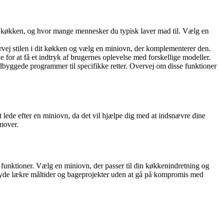
 dit køkken, og hvor mange mennesker du typisk laver mad til. Vælg en
ervej stilen i dit køkken og vælg en miniovn, der komplementerer den.
 for at få et indtryk af brugernes oplevelse med forskellige modeller.
ndbyggede programmer til specifikke retter. Overvej om disse funktioner
t lede efter en miniovn, da det vil hjælpe dig med at indsnævre dine
emover.
 funktioner. Vælg en miniovn, der passer til din køkkenindretning og
u nyde lækre måltider og bageprojekter uden at gå på kompromis med