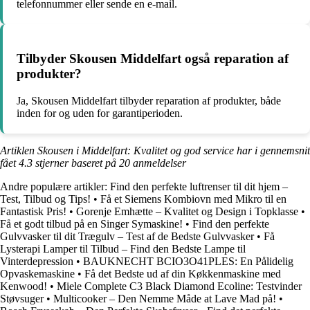
telefonnummer eller sende en e-mail.
Tilbyder Skousen Middelfart også reparation af
produkter?
Ja, Skousen Middelfart tilbyder reparation af produkter, både
inden for og uden for garantiperioden.
Artiklen Skousen i Middelfart: Kvalitet og god service har i gennemsnit
fået
4.3
stjerner baseret på
20
anmeldelser
Andre populære artikler:
Find den perfekte luftrenser til dit hjem –
Test, Tilbud og Tips!
•
Få et Siemens Kombiovn med Mikro til en
Fantastisk Pris!
•
Gorenje Emhætte – Kvalitet og Design i Topklasse
•
Få et godt tilbud på en Singer Symaskine!
•
Find den perfekte
Gulvvasker til dit Trægulv – Test af de Bedste Gulvvasker
•
Få
Lysterapi Lamper til Tilbud – Find den Bedste Lampe til
Vinterdepression
•
BAUKNECHT BCIO3O41PLES: En Pålidelig
Opvaskemaskine
•
Få det Bedste ud af din Køkkenmaskine med
Kenwood!
•
Miele Complete C3 Black Diamond Ecoline: Testvinder
Støvsuger
•
Multicooker – Den Nemme Måde at Lave Mad på!
•