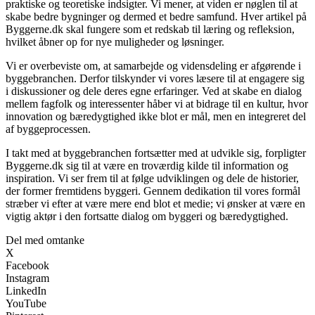
praktiske og teoretiske indsigter. Vi mener, at viden er nøglen til at
skabe bedre bygninger og dermed et bedre samfund. Hver artikel på
Byggerne.dk skal fungere som et redskab til læring og refleksion,
hvilket åbner op for nye muligheder og løsninger.
Vi er overbeviste om, at samarbejde og vidensdeling er afgørende i
byggebranchen. Derfor tilskynder vi vores læsere til at engagere sig
i diskussioner og dele deres egne erfaringer. Ved at skabe en dialog
mellem fagfolk og interessenter håber vi at bidrage til en kultur, hvor
innovation og bæredygtighed ikke blot er mål, men en integreret del
af byggeprocessen.
I takt med at byggebranchen fortsætter med at udvikle sig, forpligter
Byggerne.dk sig til at være en troværdig kilde til information og
inspiration. Vi ser frem til at følge udviklingen og dele de historier,
der former fremtidens byggeri. Gennem dedikation til vores formål
stræber vi efter at være mere end blot et medie; vi ønsker at være en
vigtig aktør i den fortsatte dialog om byggeri og bæredygtighed.
Del med omtanke
X
Facebook
Instagram
LinkedIn
YouTube