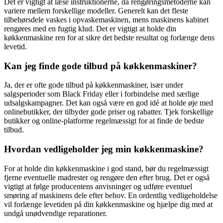
Det er vigtigt at læse instruktionerne, da rengøringsmetoderne kan
variere mellem forskellige modeller. Generelt kan det fleste
tilbehørsdele vaskes i opvaskemaskinen, mens maskinens kabinet
rengøres med en fugtig klud. Det er vigtigt at holde din
køkkenmaskine ren for at sikre det bedste resultat og forlænge dens
levetid.
Kan jeg finde gode tilbud på køkkenmaskiner?
Ja, der er ofte gode tilbud på køkkenmaskiner, især under
salgsperioder som Black Friday eller i forbindelse med særlige
udsalgskampagner. Det kan også være en god idé at holde øje med
onlinebutikker, der tilbyder gode priser og rabatter. Tjek forskellige
butikker og online-platforme regelmæssigt for at finde de bedste
tilbud.
Hvordan vedligeholder jeg min køkkenmaskine?
For at holde din køkkenmaskine i god stand, bør du regelmæssigt
fjerne eventuelle madrester og rengøre den efter brug. Det er også
vigtigt at følge producentens anvisninger og udføre eventuel
smøring af maskinens dele efter behov. En ordentlig vedligeholdelse
vil forlænge levetiden på din køkkenmaskine og hjælpe dig med at
undgå unødvendige reparationer.