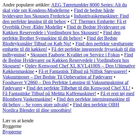
Andre populære artikler:
AEG Tørretumbler 8000 Series: Alt du
skal vide om Kondens-Modellerne
•
Find de bedste hårde
hvidevarer hos Skousen Fredericia
•
Industrivaskemaskiner: Find
den perfekte løsning til dit behov
•
CT Thermex Emhætte: Få et
Overblik Over Ældre Modeller
•
Find de Bedste Hvidevarer og
Køkken Reservedele i Vordingborg hos Skousen!
•
Find den
perfekte Brother Symaskine til dit behov!
•
Find det Bedste
Blodtryksmåler Tilbud og Køb Nu!
•
Find den perfekte væghængte
emhætte til dit køkken!
•
Få det perfekte integrerede fryseskab til din
indbygning!
•
Skousen Faaborg: Kvalitet og Service i Fokus
•
Find
de Bedste Hvidevarer og Køkken Reservedele i Vordingborg hos
Skousen!
•
Oplev Kenwood Chef XL KVL4100S – Den Ultimative
Køkkenmaskine
•
Få et Fantastisk Tilbud på Nilfisk Støvsugere!
•
Vakuumposer – Det Bedste Til Opbevaring af Fødevarer
•
Foodsaver V2860 – Den Perfekte Løsning til Vakuumpakning af
Fødevarer
•
Find det perfekte Tilbehør til din Kenwood Chef XL!
•
Få Fantastiske Tilbud på Melitta Kaffemaskiner!
•
Få et rent tøj med
Blomberg Vaskemaskine!
•
Find den perfekte isterningmaskine til
dit behov – Se vores store udvalg!
•
Find den perfekte OBH
Nordica Blender til dine smoothies!
Lær os at kende
Byggerne
Byggerne