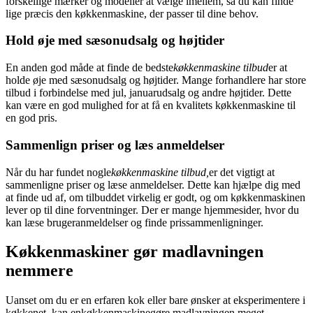
forskellige mærker og modeller at vælge imellem, så du kan finde
lige præcis den køkkenmaskine, der passer til dine behov.
Hold øje med sæsonudsalg og højtider
En anden god måde at finde de bedste
køkkenmaskine tilbud
er at
holde øje med sæsonudsalg og højtider. Mange forhandlere har store
tilbud i forbindelse med jul, januarudsalg og andre højtider. Dette
kan være en god mulighed for at få en kvalitets køkkenmaskine til
en god pris.
Sammenlign priser og læs anmeldelser
Når du har fundet nogle
køkkenmaskine tilbud,
er det vigtigt at
sammenligne priser og læse anmeldelser. Dette kan hjælpe dig med
at finde ud af, om tilbuddet virkelig er godt, og om køkkenmaskinen
lever op til dine forventninger. Der er mange hjemmesider, hvor du
kan læse brugeranmeldelser og finde prissammenligninger.
Køkkenmaskiner gør madlavningen
nemmere
Uanset om du er en erfaren kok eller bare ønsker at eksperimentere i
køkkenet, kan en
køkkenmaskine
gøre madlavningen meget