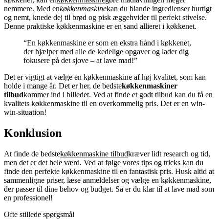
nemmere. Med en
køkkenmaskine
kan du blande ingredienser hurtigt
og nemt, knede dej til brød og pisk æggehvider til perfekt stivelse.
Denne praktiske køkkenmaskine er en sand allieret i køkkenet.
“En køkkenmaskine er som en ekstra hånd i køkkenet,
der hjælper med alle de kedelige opgaver og lader dig
fokusere på det sjove – at lave mad!”
Det er vigtigt at vælge en køkkenmaskine af høj kvalitet, som kan
holde i mange år. Det er her, de bedste
køkkenmaskiner
tilbud
kommer ind i billedet. Ved at finde et godt tilbud kan du få en
kvalitets køkkenmaskine til en overkommelig pris. Det er en win-
win-situation!
Konklusion
At finde de bedste
køkkenmaskine tilbud
kræver lidt research og tid,
men det er det hele værd. Ved at følge vores tips og tricks kan du
finde den perfekte køkkenmaskine til en fantastisk pris. Husk altid at
sammenligne priser, læse anmeldelser og vælge en køkkenmaskine,
der passer til dine behov og budget. Så er du klar til at lave mad som
en professionel!
Ofte stillede spørgsmål