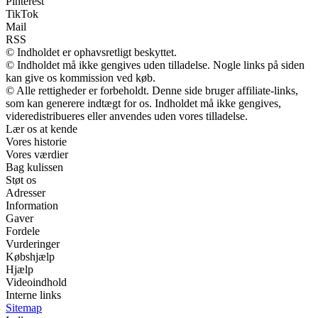
Pinterest
TikTok
Mail
RSS
© Indholdet er ophavsretligt beskyttet.
© Indholdet må ikke gengives uden tilladelse. Nogle links på siden
kan give os kommission ved køb.
© Alle rettigheder er forbeholdt. Denne side bruger affiliate-links,
som kan generere indtægt for os. Indholdet må ikke gengives,
videredistribueres eller anvendes uden vores tilladelse.
Lær os at kende
Vores historie
Vores værdier
Bag kulissen
Støt os
Adresser
Information
Gaver
Fordele
Vurderinger
Købshjælp
Hjælp
Videoindhold
Interne links
Sitemap