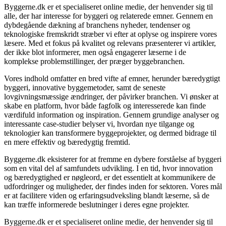
Byggerne.dk er et specialiseret online medie, der henvender sig til
alle, der har interesse for byggeri og relaterede emner. Gennem en
dybdegående dækning af branchens nyheder, tendenser og
teknologiske fremskridt stræber vi efter at oplyse og inspirere vores
læsere. Med et fokus på kvalitet og relevans præsenterer vi artikler,
der ikke blot informerer, men også engagerer læserne i de
komplekse problemstillinger, der præger byggebranchen.
Vores indhold omfatter en bred vifte af emner, herunder bæredygtigt
byggeri, innovative byggemetoder, samt de seneste
lovgivningsmæssige ændringer, der påvirker branchen. Vi ønsker at
skabe en platform, hvor både fagfolk og interesserede kan finde
værdifuld information og inspiration. Gennem grundige analyser og
interessante case-studier belyser vi, hvordan nye tilgange og
teknologier kan transformere byggeprojekter, og dermed bidrage til
en mere effektiv og bæredygtig fremtid.
Byggerne.dk eksisterer for at fremme en dybere forståelse af byggeri
som en vital del af samfundets udvikling. I en tid, hvor innovation
og bæredygtighed er nøgleord, er det essentielt at kommunikere de
udfordringer og muligheder, der findes inden for sektoren. Vores mål
er at facilitere viden og erfaringsudveksling blandt læserne, så de
kan træffe informerede beslutninger i deres egne projekter.
Byggerne.dk er et specialiseret online medie, der henvender sig til