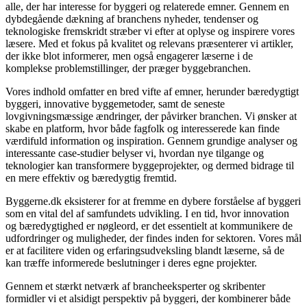
alle, der har interesse for byggeri og relaterede emner. Gennem en
dybdegående dækning af branchens nyheder, tendenser og
teknologiske fremskridt stræber vi efter at oplyse og inspirere vores
læsere. Med et fokus på kvalitet og relevans præsenterer vi artikler,
der ikke blot informerer, men også engagerer læserne i de
komplekse problemstillinger, der præger byggebranchen.
Vores indhold omfatter en bred vifte af emner, herunder bæredygtigt
byggeri, innovative byggemetoder, samt de seneste
lovgivningsmæssige ændringer, der påvirker branchen. Vi ønsker at
skabe en platform, hvor både fagfolk og interesserede kan finde
værdifuld information og inspiration. Gennem grundige analyser og
interessante case-studier belyser vi, hvordan nye tilgange og
teknologier kan transformere byggeprojekter, og dermed bidrage til
en mere effektiv og bæredygtig fremtid.
Byggerne.dk eksisterer for at fremme en dybere forståelse af byggeri
som en vital del af samfundets udvikling. I en tid, hvor innovation
og bæredygtighed er nøgleord, er det essentielt at kommunikere de
udfordringer og muligheder, der findes inden for sektoren. Vores mål
er at facilitere viden og erfaringsudveksling blandt læserne, så de
kan træffe informerede beslutninger i deres egne projekter.
Gennem et stærkt netværk af brancheeksperter og skribenter
formidler vi et alsidigt perspektiv på byggeri, der kombinerer både