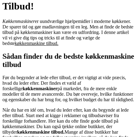
Tilbud!
Køkkenmaskiner
er uundværlige hjælpemidler i moderne køkkener.
De sparer tid og gør madlavningen til en leg. Men at finde de bedste
tilbud på køkkenmaskiner kan være en udfordring. I denne artikel
vil vi give dig tips og tricks til at finde og vælge de
bedste
køkkenmaskine tilbud.
Sådan finder du de bedste køkkenmaskine
tilbud
Før du begynder at lede efter tilbud, er det vigtigt at vide præcis,
hvad du leder efter. Der findes et væld af
forskellige
køkkenmaskiner
på markedet, fra de mere enkle
modeller til de mere avancerede. Du bør overveje, hvilke funktioner
og egenskaber du har brug for, og hvilket budget du har til rådighed.
Når du har en idé om, hvad du leder efter, kan du begynde at lede
efter tilbud. Start med at kigge i reklamer og tilbudsaviser fra
forskellige forhandlere. Her kan du ofte finde gode tilbud på
køkkenmaskiner. Du kan også tjekke online butikker, der
tilbyder
køkkenmaskine tilbud.
Mange af disse butikker har