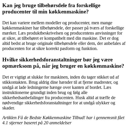
Kan jeg bruge tilbehørsdele fra forskellige
producenter til min køkkenmaskine?
Det kan variere mellem modeller og producenter, men mange
køkkenmaskiner har tilbehørsdele, der passer på tværs af forskellige
mærker. Læs produktbeskrivelsen og producentens anvisninger for
at sikre, at tilbehøret er kompatibelt med din maskine. Det er dog
altid bedst at bruge originale tilbehørsdele eller dem, der anbefales af
producenten for at sikre korrekt pasform og funktion.
Hvilke sikkerhedsforanstaltninger bør jeg være
opmærksom på, når jeg bruger en køkkenmaskine?
Det er vigtigt at slukke for maskinen, inden du tager stikket ud af
stikkontakten. Brug aldrig dine hænder til at fjerne madrester, og
undgå at lade ledningerne hænge over kanten af bordet. Læs
instruktionerne grundigt inden brug og følg alle
sikkerhedsanbefalinger fra producenten. Husk altid at træffe de
nødvendige sikkerhedsforanstaltninger for at undgå ulykker og
skader.
Artiklen Få de Bedste Køkkenmaskine Tilbud! har i gennemsnit fået
4.1
stjerner baseret på
20
anmeldelser