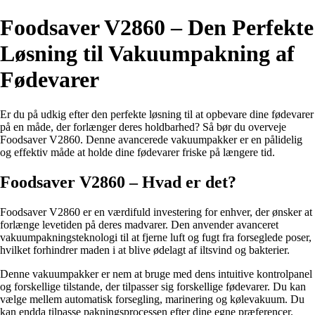
Foodsaver V2860 – Den Perfekte
Løsning til Vakuumpakning af
Fødevarer
Er du på udkig efter den perfekte løsning til at opbevare dine fødevarer
på en måde, der forlænger deres holdbarhed? Så bør du overveje
Foodsaver V2860. Denne avancerede vakuumpakker er en pålidelig
og effektiv måde at holde dine fødevarer friske på længere tid.
Foodsaver V2860 – Hvad er det?
Foodsaver V2860 er en værdifuld investering for enhver, der ønsker at
forlænge levetiden på deres madvarer. Den anvender avanceret
vakuumpakningsteknologi til at fjerne luft og fugt fra forseglede poser,
hvilket forhindrer maden i at blive ødelagt af iltsvind og bakterier.
Denne vakuumpakker er nem at bruge med dens intuitive kontrolpanel
og forskellige tilstande, der tilpasser sig forskellige fødevarer. Du kan
vælge mellem automatisk forsegling, marinering og kølevakuum. Du
kan endda tilpasse pakningsprocessen efter dine egne præferencer.