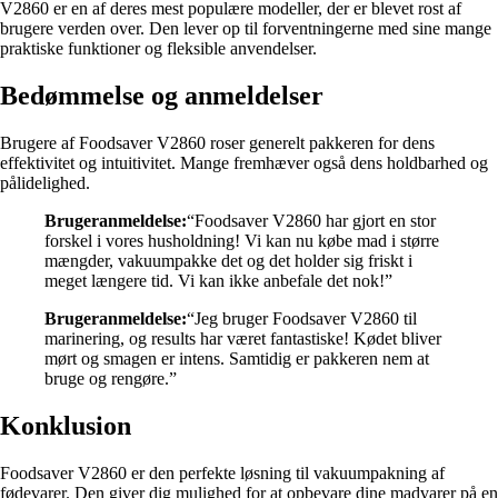
V2860 er en af deres mest populære modeller, der er blevet rost af
brugere verden over. Den lever op til forventningerne med sine mange
praktiske funktioner og fleksible anvendelser.
Bedømmelse og anmeldelser
Brugere af Foodsaver V2860 roser generelt pakkeren for dens
effektivitet og intuitivitet. Mange fremhæver også dens holdbarhed og
pålidelighed.
Brugeranmeldelse:
“Foodsaver V2860 har gjort en stor
forskel i vores husholdning! Vi kan nu købe mad i større
mængder, vakuumpakke det og det holder sig friskt i
meget længere tid. Vi kan ikke anbefale det nok!”
Brugeranmeldelse:
“Jeg bruger Foodsaver V2860 til
marinering, og results har været fantastiske! Kødet bliver
mørt og smagen er intens. Samtidig er pakkeren nem at
bruge og rengøre.”
Konklusion
Foodsaver V2860 er den perfekte løsning til vakuumpakning af
fødevarer. Den giver dig mulighed for at opbevare dine madvarer på en