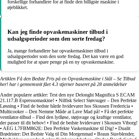
forskellige forhandlere for at finde den billigste maskine i
øjeblikket.
Kan jeg finde opvaskemaskiner tilbud i
udsalgsperioder som den sorte fredag?
Ja, mange forhandlere har opvaskemaskiner tilbud i
udsalgsperioder som den sorte fredag. Det kan være en god
mulighed for at spare penge på en ny opvaskemaskine.
Artiklen Få den Bedste Pris på en Opvaskemaskine i Stål – Se Tilbud
her! har i gennemsnit fået
4.3
stjerner baseret på
28
anmeldelser
Andre populære artikler:
Test den nye Delonghi Magnifica S ECAM
21.117.B Espressomaskine!
•
Nilfisk Select Støvsuger – Den Perfekte
Løsning
•
Find de bedste hårde hvidevarer hos Skousen Fredericia
•
Multicooker – Den Nemme Måde at Lave Mad på!
•
Få det perfekte
ventilator-tilbud – Find den lydløse, støjsvage og kraftige ventilator,
der passer til dit behov!
•
Find de bedste hvidevarer i Skousen Viborg!
•
AEG L7FBM862E: Den Perfekte Vaskemaskine til Dig!
•
Dualit
Brødrister: Det Bedste Valg til Din Morgenmad
•
Braun Stavblender,