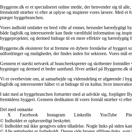
Byggerne.dk er et specialiseret online medie, der henvender sig til al
fremskridt stræber vi efter at oplyse og inspirere vores læsere. Med et 
præger byggebranchen.
Vores indhold omfatter en bred vifte af emner, herunder bæredygtigt b
både fagfolk og interesserede kan finde værdifuld information og inspi
byggeprojekter, og dermed bidrage til en mere effektiv og bæredygtig f
Byggerne.dk eksisterer for at fremme en dybere forståelse af byggeri so
udfordringer og muligheder, der findes inden for sektoren. Vores mål er 
Gennem et stærkt netværk af brancheeksperter og skribenter formidler vi 
bygninger og dermed et bedre samfund. Hver artikel på Byggerne.dk skal
Vi er overbeviste om, at samarbejde og vidensdeling er afgørende i bygg
fagfolk og interessenter håber vi at bidrage til en kultur, hvor innovat
I takt med at byggebranchen fortsætter med at udvikle sig, forpligter Byg
fremtidens byggeri. Gennem dedikation til vores formål stræber vi efter
Del med omtanke
X
Facebook
Instagram
LinkedIn
YouTube
Pin
© Indholdet er ophavsretligt beskyttet.
© Indholdet må ikke gengives uden tilladelse. Nogle links på siden ka
© Alle rettigheder er forbeholdt. Denne side bruger affiliate-links, som