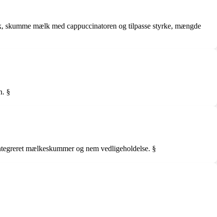
yk, skumme mælk med cappuccinatoren og tilpasse styrke, mængde
n. §
integreret mælkeskummer og nem vedligeholdelse. §