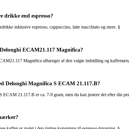
re drikke end espresso?
fedrikke inklusive espresso, cappuccino, latte macchiato og mere. §
ed Delonghi ECAM21.117 Magnifica?
ECAM21.117 Magnifica afhænger af den valgte indstilling og kaffemængd
med Delonghi Magnifica S ECAM 21.117.B?
 ECAM 21.117.B er ca. 7-9 gram, men du kan justere det efter din per
 mærker?
e kaffen er malet i den rigtige konsistens til espresso-brygning. §