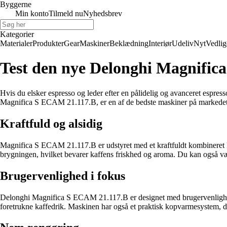
Byggerne
Min konto
Tilmeld nu
Nyhedsbrev
Kategorier
Materialer
Produkter
Gear
Maskiner
Beklædning
Interiør
Udeliv
Nyt
Vedlig
Test den nye Delonghi Magnific
Hvis du elsker espresso og leder efter en pålidelig og avanceret es
Magnifica S ECAM 21.117.B, er en af de bedste maskiner på markedet, d
Kraftfuld og alsidig
Magnifica S ECAM 21.117.B er udstyret med et kraftfuldt kombineret ka
brygningen, hvilket bevarer kaffens friskhed og aroma. Du kan også væl
Brugervenlighed i fokus
Delonghi Magnifica S ECAM 21.117.B er designet med brugervenlighed 
foretrukne kaffedrik. Maskinen har også et praktisk kopvarmesystem, der 