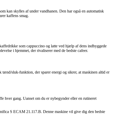
som kan skylles af under vandhanen. Den har også en automatisk
varer kaffens smag.
affedrikke som cappuccino og latte ved hjælp af dens indbyggede
evelse i hjemmet, der rivaliserer med de bedste cafeer.
nd/sluk-funktion, der sparer energi og sikrer, at maskinen altid er
e hver gang. Uanset om du er nybegynder eller en rutineret
Magnifica S ECAM 21.117.B. Denne maskine vil give dig den bedste