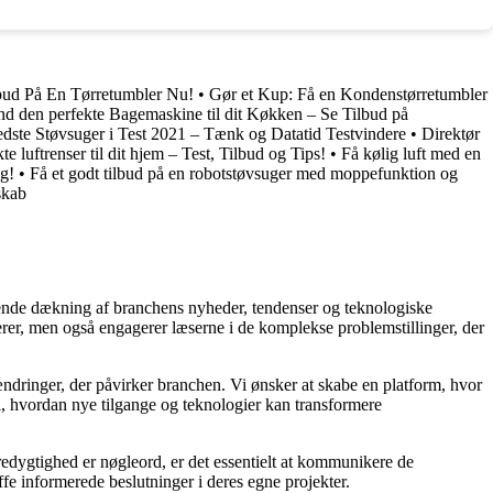
lbud På En Tørretumbler Nu!
•
Gør et Kup: Få en Kondenstørretumbler
nd den perfekte Bagemaskine til dit Køkken – Se Tilbud på
dste Støvsuger i Test 2021 – Tænk og Datatid Testvindere
•
Direktør
te luftrenser til dit hjem – Test, Tilbud og Tips!
•
Få kølig luft med en
ig!
•
Få et godt tilbud på en robotstøvsuger med moppefunktion og
skab
gående dækning af branchens nyheder, tendenser og teknologiske
rmerer, men også engagerer læserne i de komplekse problemstillinger, der
dringer, der påvirker branchen. Vi ønsker at skabe en platform, hvor
i, hvordan nye tilgange og teknologier kan transformere
redygtighed er nøgleord, er det essentielt at kommunikere de
ffe informerede beslutninger i deres egne projekter.