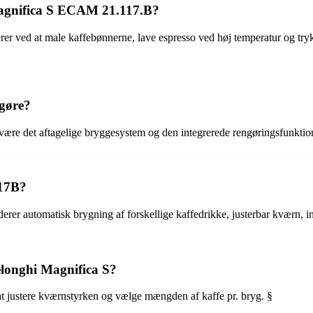
agnifica S ECAM 21.117.B?
 ved at male kaffebønnerne, lave espresso ved høj temperatur og tr
gøre?
ære det aftagelige bryggesystem og den integrerede rengøringsfunktio
117B?
er automatisk brygning af forskellige kaffedrikke, justerbar kværn, 
elonghi Magnifica S?
t justere kværnstyrken og vælge mængden af kaffe pr. bryg. §