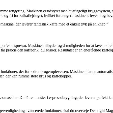
me rengøring. Maskinen er udstyret med et aftageligt bryggesystem, 
ene og fri for kalkaflejringer, hvilket forlænger maskinens levetid og be
skine, der leverer fantastisk kaffe med et enkelt tryk på en knap.”
ekt espresso. Maskinen tilbyder også muligheden for at lave andre k
 præcis den kaffedrik, du ønsker. Resultatet er en enestående kaffeopl
tioner, der forbedrer brugeroplevelsen. Maskinen har en automatisk tæ
der, der kan rumme store krus og kaffekopper.
askine. Du får en mester i espressobrygning, der leverer perfekt kaff
brugervenlighed og avancerede funktioner, skal du overveje Delonghi 