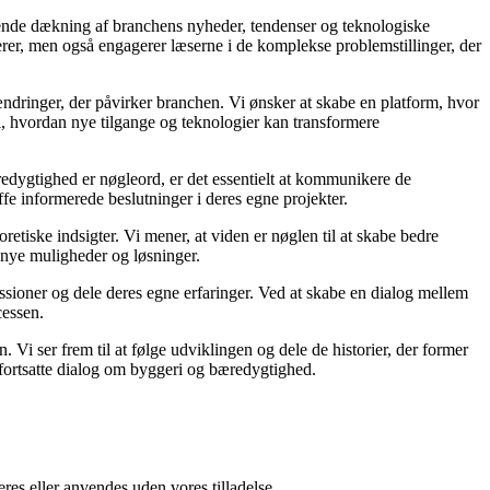
gående dækning af branchens nyheder, tendenser og teknologiske
rmerer, men også engagerer læserne i de komplekse problemstillinger, der
dringer, der påvirker branchen. Vi ønsker at skabe en platform, hvor
i, hvordan nye tilgange og teknologier kan transformere
redygtighed er nøgleord, er det essentielt at kommunikere de
ffe informerede beslutninger i deres egne projekter.
etiske indsigter. Vi mener, at viden er nøglen til at skabe bedre
 nye muligheder og løsninger.
ussioner og dele deres egne erfaringer. Ved at skabe en dialog mellem
cessen.
. Vi ser frem til at følge udviklingen og dele de historier, der former
n fortsatte dialog om byggeri og bæredygtighed.
res eller anvendes uden vores tilladelse.