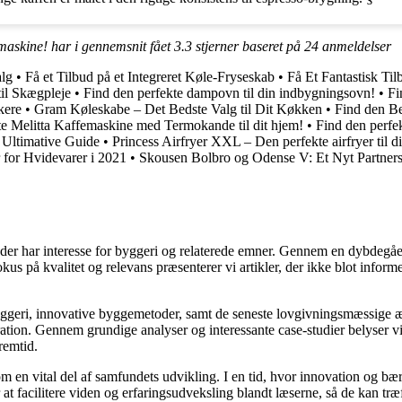
askine! har i gennemsnit fået
3.3
stjerner baseret på
24
anmeldelser
lg
•
Få et Tilbud på et Integreret Køle-Fryseskab
•
Få Et Fantastisk Ti
il Skægpleje
•
Find den perfekte dampovn til din indbygningsovn!
•
Fi
kere
•
Gram Køleskabe – Det Bedste Valg til Dit Køkken
•
Find den Be
te Melitta Kaffemaskine med Termokande til dit hjem!
•
Find den perfek
n Ultimative Guide
•
Princess Airfryer XXL – Den perfekte airfryer til d
for Hvidevarer i 2021
•
Skousen Bolbro og Odense V: Et Nyt Partner
le, der har interesse for byggeri og relaterede emner. Gennem en dybde
fokus på kvalitet og relevans præsenterer vi artikler, der ikke blot info
yggeri, innovative byggemetoder, samt de seneste lovgivningsmæssige æn
ration. Gennem grundige analyser og interessante case-studier belyser v
remtid.
m en vital del af samfundets udvikling. I en tid, hvor innovation og bæ
at facilitere viden og erfaringsudveksling blandt læserne, så de kan træ