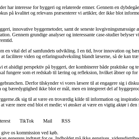
le, der har interesse for byggeri og relaterede emner. Gennem en dybde
fokus på kvalitet og relevans præsenterer vi artikler, der ikke blot info
yggeri, innovative byggemetoder, samt de seneste lovgivningsmæssige æn
ration. Gennem grundige analyser og interessante case-studier belyser v
remtid.
m en vital del af samfundets udvikling. I en tid, hvor innovation og bæ
at facilitere viden og erfaringsudveksling blandt læserne, så de kan træ
et alsidigt perspektiv på byggeri, der kombinerer både praktiske og teor
 fungere som et redskab til læring og refleksion, hvilket åbner op for
ebranchen. Derfor tilskynder vi vores læsere til at engagere sig i disk
ion og bæredygtighed ikke blot er mål, men en integreret del af byggepro
gerne.dk sig til at være en troværdig kilde til information og inspiration
 at være mere end blot et medie; vi ønsker at være en vigtig aktør i de
terest
TikTok
Mail
RSS
n give os kommission ved køb.
 kan generere indtægt for os. Indholdet må ikke gengives, videredistribue