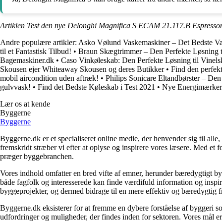
Artiklen Test den nye Delonghi Magnifica S ECAM 21.117.B Espressom
Andre populære artikler:
Asko Vølund Vaskemaskiner – Det Bedste Va
til et Fantastisk Tilbud!
•
Braun Skægtrimmer – Den Perfekte Løsning t
Bagemaskiner.dk
•
Caso Vinkøleskab: Den Perfekte Løsning til Vinels
Skousen ejer Whiteaway Skousen og deres Butikker
•
Find den perfek
mobil aircondition uden aftræk!
•
Philips Sonicare Eltandbørster – De
gulvvask!
•
Find det Bedste Køleskab i Test 2021
•
Nye Energimærker 
Lær os at kende
Byggerne
Byggerne
Byggerne.dk er et specialiseret online medie, der henvender sig til al
fremskridt stræber vi efter at oplyse og inspirere vores læsere. Med et 
præger byggebranchen.
Vores indhold omfatter en bred vifte af emner, herunder bæredygtigt b
både fagfolk og interesserede kan finde værdifuld information og inspi
byggeprojekter, og dermed bidrage til en mere effektiv og bæredygtig f
Byggerne.dk eksisterer for at fremme en dybere forståelse af byggeri so
udfordringer og muligheder, der findes inden for sektoren. Vores mål er 