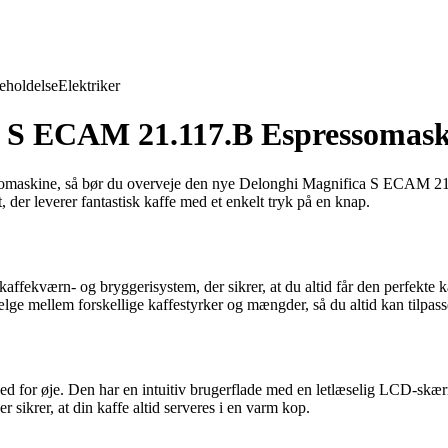
eholdelse
Elektriker
a S ECAM 21.117.B Espressomask
pressomaskine, så bør du overveje den nye Delonghi Magnifica S ECAM
er leverer fantastisk kaffe med et enkelt tryk på en knap.
ffekværn- og bryggerisystem, der sikrer, at du altid får den perfekte 
ge mellem forskellige kaffestyrker og mængder, så du altid kan tilpasse
for øje. Den har en intuitiv brugerflade med en letlæselig LCD-skærm
sikrer, at din kaffe altid serveres i en varm kop.