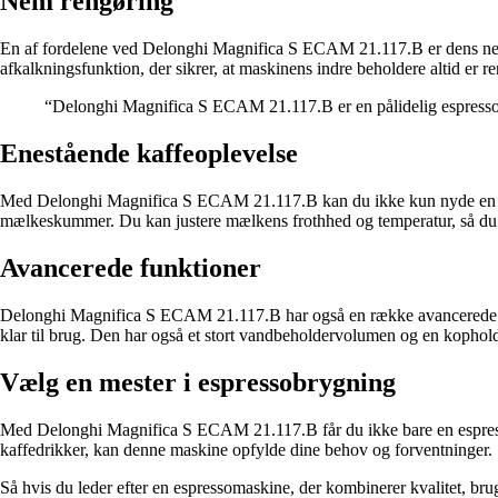
Nem rengøring
En af fordelene ved Delonghi Magnifica S ECAM 21.117.B er dens nem
afkalkningsfunktion, der sikrer, at maskinens indre beholdere altid er r
“Delonghi Magnifica S ECAM 21.117.B er en pålidelig espressoma
Enestående kaffeoplevelse
Med Delonghi Magnifica S ECAM 21.117.B kan du ikke kun nyde en perf
mælkeskummer. Du kan justere mælkens frothhed og temperatur, så du får
Avancerede funktioner
Delonghi Magnifica S ECAM 21.117.B har også en række avancerede funk
klar til brug. Den har også et stort vandbeholdervolumen og en kophol
Vælg en mester i espressobrygning
Med Delonghi Magnifica S ECAM 21.117.B får du ikke bare en espressom
kaffedrikker, kan denne maskine opfylde dine behov og forventninger.
Så hvis du leder efter en espressomaskine, der kombinerer kvalitet, 