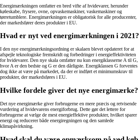
Energimærkningen omfatter en bred vifte af hvidevarer, herunder
køleskabe, frysere, ovne, opvaskemaskiner, vaskemaskiner og
tørretumblere. Energimærkningen er obligatorisk for alle producenter,
der markedsfører deres produkter i EU.
Hvad er nyt ved energimærkningen i 2021?
I den nye energimærkningsordning er skalaen blevet opdateret for at
afspejle teknologiske fremskridt og forbedringer i energieffektiviteten
for hvidevarer. Den nye skala omfatter nu kun energiklasserne A til G,
hvor A er den bedste og G er den dårligste. Energiklassen G forventes
dog ikke at være på markedet, da der er indført et minimumskrav til
produkter, der markedsføres i EU.
Hvilke fordele giver det nye energimærke?
Det nye energimærke giver forbrugerne en mere præcis og retvisende
vurdering af hvidevarens energiforbrug. Dette gør det lettere for
forbrugerne at vælge de mest energieffektive produkter, hvilket sparer
energi og reducerer både energiregningen og den samlede
klimapåvirkning.
Hvad skal du være opmærksom på ved køb