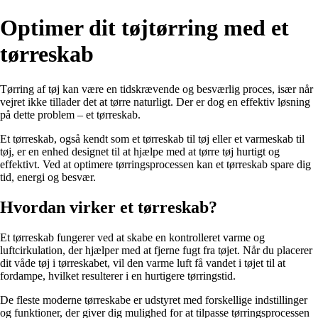
Optimer dit tøjtørring med et
tørreskab
Tørring af tøj kan være en tidskrævende og besværlig proces, især når
vejret ikke tillader det at tørre naturligt. Der er dog en effektiv løsning
på dette problem – et tørreskab.
Et tørreskab, også kendt som et tørreskab til tøj eller et varmeskab til
tøj, er en enhed designet til at hjælpe med at tørre tøj hurtigt og
effektivt. Ved at optimere tørringsprocessen kan et tørreskab spare dig
tid, energi og besvær.
Hvordan virker et tørreskab?
Et tørreskab fungerer ved at skabe en kontrolleret varme og
luftcirkulation, der hjælper med at fjerne fugt fra tøjet. Når du placerer
dit våde tøj i tørreskabet, vil den varme luft få vandet i tøjet til at
fordampe, hvilket resulterer i en hurtigere tørringstid.
De fleste moderne tørreskabe er udstyret med forskellige indstillinger
og funktioner, der giver dig mulighed for at tilpasse tørringsprocessen