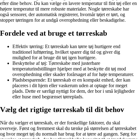
efter dine behov. Du kan vælge en lavere temperatur til fint tøj eller en
højere temperatur til mere robuste materialer. Nogle tørreskabe har
også sensorer, der automatisk registrerer, hvornår tøjet er tørt, og
stopper tørringen for at undgå overophedning eller beskadigelse.
Fordele ved at bruge et tørreskab
Effektiv tørring: Et tørreskab kan tørre tøj hurtigere end
traditionel lufttørring, hvilket sparer dig tid og giver dig
mulighed for at bruge dit tøj igen hurtigere.
Beskyttelse af tøj: Tørreskabe med justerbare
temperaturindstillinger hjælper med at beskytte dit tøj mod
overophedning eller skader forårsaget af for høje temperaturer.
Pladsbesparende: Et tørreskab er en kompakt enhed, der kan
placeres i dit hjem eller vaskerum uden at optage for meget
plads. Dette er særligt nyttigt for dem, der bor i små lejligheder
eller huse med begrænset tørreplads.
Vælg det rigtige tørreskab til dit behov
Når du vælger et tørreskab, er der forskellige faktorer, du skal
overveje. Først og fremmest skal du tænke på størrelsen af tørreskabet
og hvor meget tøj du normalt har brug for at tørre ad gangen. Sørg for