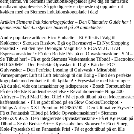
derhjemme, vil Siemens induktionskogeplader give dig en fantastisk
madlavningsoplevelse. Så gør dig selv en tjeneste og opgrader dit
køkken med en Siemens induktionskogeplade i dag!
Artiklen Siemens Induktionskogeplader – Den Ultimative Guide har i
gennemsnit fået
4.5
stjerner baseret på
39
anmeldelser
Andre populære artikler:
Eico Emhætte – Et Effektivt Valg til
Køkkenet
•
Skousen Risskov, Egå og Ravnsøvej – Et Nyt Shopping
Paradis!
•
Test den nye Delonghi Magnifica S ECAM 21.117.B
Espressomaskine!
•
Få den Bedste Pris på en Opvaskemaskine i Stål –
Se Tilbud her!
•
Få et godt Siemens Vaskemaskine Tilbud!
•
Electrolux
HOI630MF – Den Perfekte Opvasker til Dig!
•
Kärcher FC7
Gulvvasker – Den Perfekte Løsning til Gulvvask
•
Mitsubishi
Varmepumper: Luft til Luft-teknologi til din Bolig
•
Find den perfekte
kogeplade med emhætte til dit køkken!
•
Fryseskabe med isterninger:
Alt du skal vide om ismaskiner og isdispensere
•
Bosch Tørretumbler:
Få den Bedste Kondensbeskyttelse
•
Revolutionerende Ninja 400
Airfryer – Fryd Mad Uden Olie!
•
Få et godt tilbud på en Moccamaster
kaffemaskine!
•
Få et godt tilbud på en Slow Cooker/Crockpot!
•
Philips Airfryer XXL Premium HD9867/90 – Den Ultimative Fryser!
•
Få et Fantastisk Tilbud på Miele Opvaskemaskiner!
•
Siemens
SN65ZX56CS: Den Integrerede Opvaskemaskine
•
Få et Køleskab på
Tilbud – Se de Bedste A+++ Køleskabe hos Skousen!
•
Få et Smeg
Køle-Fryseskab til en Fantastisk Pris!
•
Få et godt tilbud på en lille