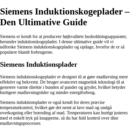
Siemens Induktionskogeplader –
Den Ultimative Guide
Siemens er kendt for at producere højkvalitets husholdningsapparater,
herunder induktionskogeplader. I denne ultimative guide vil vi
udforske Siemens induktionskogeplader og opdage, hvorfor de er så
populære blandt forbrugerne.
Siemens Induktionsplader
Siemens induktionskogeplader er designet til at gøre madlavning mere
effektivt og bekvemt. De bruger avanceret magnetisk teknologi til at
generere varme direkte i bunden af ​​pander og gryder, hvilket betyder
hurtigere madlavningstider og mindre energiforbrug.
Siemens induktionsplader er også kendt for deres præcise
temperaturkontrol, hvilket gør det nemt at lave mad og undgå
overkogning eller brænding af mad. Temperaturen kan hurtigt justeres
med et enkelt tryk på knapperne, så du har fuld kontrol over dine
madlavningsprocesser.