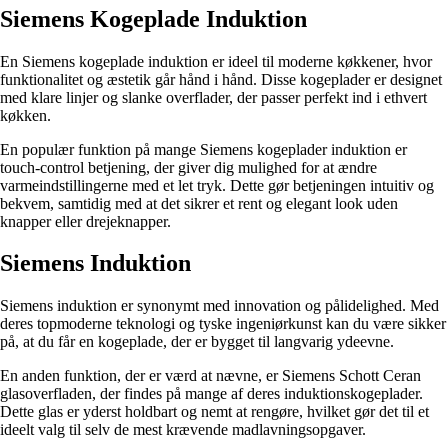
Siemens Kogeplade Induktion
En Siemens kogeplade induktion er ideel til moderne køkkener, hvor
funktionalitet og æstetik går hånd i hånd. Disse kogeplader er designet
med klare linjer og slanke overflader, der passer perfekt ind i ethvert
køkken.
En populær funktion på mange Siemens kogeplader induktion er
touch-control betjening, der giver dig mulighed for at ændre
varmeindstillingerne med et let tryk. Dette gør betjeningen intuitiv og
bekvem, samtidig med at det sikrer et rent og elegant look uden
knapper eller drejeknapper.
Siemens Induktion
Siemens induktion er synonymt med innovation og pålidelighed. Med
deres topmoderne teknologi og tyske ingeniørkunst kan du være sikker
på, at du får en kogeplade, der er bygget til langvarig ydeevne.
En anden funktion, der er værd at nævne, er Siemens Schott Ceran
glasoverfladen, der findes på mange af deres induktionskogeplader.
Dette glas er yderst holdbart og nemt at rengøre, hvilket gør det til et
ideelt valg til selv de mest krævende madlavningsopgaver.