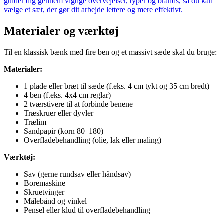
guider dig gennem vigtige overvejelser, typer og brands, så du kan
vælge et sæt, der gør dit arbejde lettere og mere effektivt.
Materialer og værktøj
Til en klassisk bænk med fire ben og et massivt sæde skal du bruge:
Materialer:
1 plade eller bræt til sæde (f.eks. 4 cm tykt og 35 cm bredt)
4 ben (f.eks. 4x4 cm reglar)
2 tværstivere til at forbinde benene
Træskruer eller dyvler
Trælim
Sandpapir (korn 80–180)
Overfladebehandling (olie, lak eller maling)
Værktøj:
Sav (gerne rundsav eller håndsav)
Boremaskine
Skruetvinger
Målebånd og vinkel
Pensel eller klud til overfladebehandling