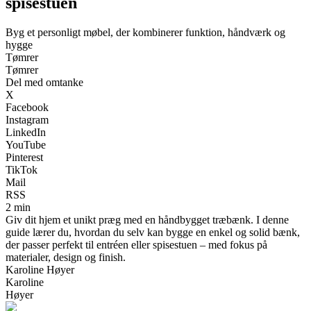
spisestuen
Byg et personligt møbel, der kombinerer funktion, håndværk og
hygge
Tømrer
Tømrer
Del med omtanke
X
Facebook
Instagram
LinkedIn
YouTube
Pinterest
TikTok
Mail
RSS
2 min
Giv dit hjem et unikt præg med en håndbygget træbænk. I denne
guide lærer du, hvordan du selv kan bygge en enkel og solid bænk,
der passer perfekt til entréen eller spisestuen – med fokus på
materialer, design og finish.
Karoline Høyer
Karoline
Høyer