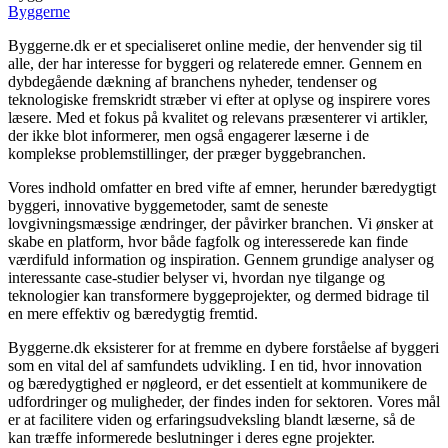
Byggerne
Byggerne.dk er et specialiseret online medie, der henvender sig til
alle, der har interesse for byggeri og relaterede emner. Gennem en
dybdegående dækning af branchens nyheder, tendenser og
teknologiske fremskridt stræber vi efter at oplyse og inspirere vores
læsere. Med et fokus på kvalitet og relevans præsenterer vi artikler,
der ikke blot informerer, men også engagerer læserne i de
komplekse problemstillinger, der præger byggebranchen.
Vores indhold omfatter en bred vifte af emner, herunder bæredygtigt
byggeri, innovative byggemetoder, samt de seneste
lovgivningsmæssige ændringer, der påvirker branchen. Vi ønsker at
skabe en platform, hvor både fagfolk og interesserede kan finde
værdifuld information og inspiration. Gennem grundige analyser og
interessante case-studier belyser vi, hvordan nye tilgange og
teknologier kan transformere byggeprojekter, og dermed bidrage til
en mere effektiv og bæredygtig fremtid.
Byggerne.dk eksisterer for at fremme en dybere forståelse af byggeri
som en vital del af samfundets udvikling. I en tid, hvor innovation
og bæredygtighed er nøgleord, er det essentielt at kommunikere de
udfordringer og muligheder, der findes inden for sektoren. Vores mål
er at facilitere viden og erfaringsudveksling blandt læserne, så de
kan træffe informerede beslutninger i deres egne projekter.