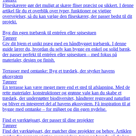
Fliseskærere gør det muligt at skære fliser præcist og sikkert. I denne
artikel får du et overblik over typer, funktioner og vigtige
overvejelser, så du kan vælge den fliseskærer, der passer bedst til dit
projekt.
Byg din egen træbænk til entréen eller spisestuen
Tømrer
Giv dit hjem et unikt præg med en håndbygget træbænk. I denne
guide lærer du, hvordan du selv kan bygge en enkel og solid bænk,
der passer perfekt til entréen eller spisestuen – med fokus på
materialer, design og finish.
Terrasser med omtanke: Byg et trædæk, der styrker havens
økosystem
Tømrer
En terrasse kan være meget mere end et sted til afslapning. Med de
rette materialer, konstruktioner og grønne valg kan du skabe et
trædæk, der understøtter biodiversitet, håndterer regnvand naturligt
og bliver en integreret del af havens økosystem. Få inspiration til at
bygge med omtanke – for miljøet og din egen nydelse.
Find et værktøjssæt, der passer til dine projekter
Tømrer
Find det værktøjssæt, der matcher dine projekter og behov. Artiklen