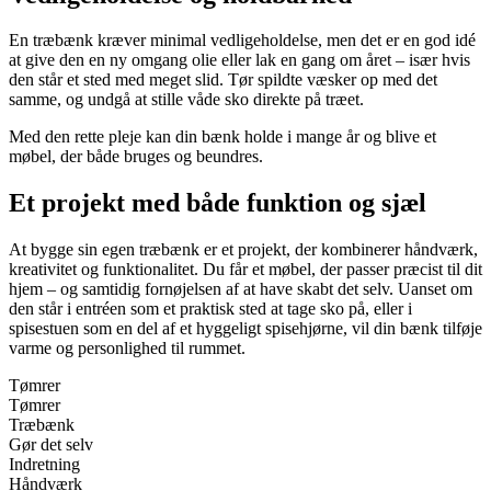
En træbænk kræver minimal vedligeholdelse, men det er en god idé
at give den en ny omgang olie eller lak en gang om året – især hvis
den står et sted med meget slid. Tør spildte væsker op med det
samme, og undgå at stille våde sko direkte på træet.
Med den rette pleje kan din bænk holde i mange år og blive et
møbel, der både bruges og beundres.
Et projekt med både funktion og sjæl
At bygge sin egen træbænk er et projekt, der kombinerer håndværk,
kreativitet og funktionalitet. Du får et møbel, der passer præcist til dit
hjem – og samtidig fornøjelsen af at have skabt det selv. Uanset om
den står i entréen som et praktisk sted at tage sko på, eller i
spisestuen som en del af et hyggeligt spisehjørne, vil din bænk tilføje
varme og personlighed til rummet.
Tømrer
Tømrer
Træbænk
Gør det selv
Indretning
Håndværk