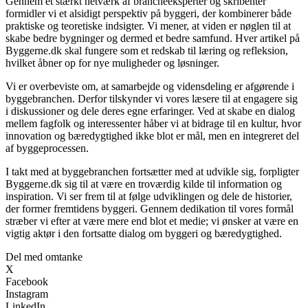
Gennem et stærkt netværk af brancheeksperter og skribenter
formidler vi et alsidigt perspektiv på byggeri, der kombinerer både
praktiske og teoretiske indsigter. Vi mener, at viden er nøglen til at
skabe bedre bygninger og dermed et bedre samfund. Hver artikel på
Byggerne.dk skal fungere som et redskab til læring og refleksion,
hvilket åbner op for nye muligheder og løsninger.
Vi er overbeviste om, at samarbejde og vidensdeling er afgørende i
byggebranchen. Derfor tilskynder vi vores læsere til at engagere sig
i diskussioner og dele deres egne erfaringer. Ved at skabe en dialog
mellem fagfolk og interessenter håber vi at bidrage til en kultur, hvor
innovation og bæredygtighed ikke blot er mål, men en integreret del
af byggeprocessen.
I takt med at byggebranchen fortsætter med at udvikle sig, forpligter
Byggerne.dk sig til at være en troværdig kilde til information og
inspiration. Vi ser frem til at følge udviklingen og dele de historier,
der former fremtidens byggeri. Gennem dedikation til vores formål
stræber vi efter at være mere end blot et medie; vi ønsker at være en
vigtig aktør i den fortsatte dialog om byggeri og bæredygtighed.
Del med omtanke
X
Facebook
Instagram
LinkedIn