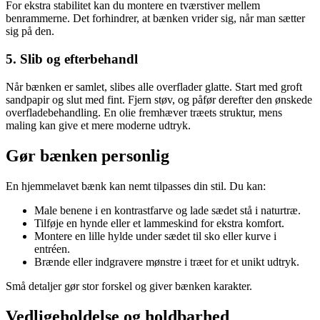
For ekstra stabilitet kan du montere en tværstiver mellem
benrammerne. Det forhindrer, at bænken vrider sig, når man sætter
sig på den.
5. Slib og efterbehandl
Når bænken er samlet, slibes alle overflader glatte. Start med groft
sandpapir og slut med fint. Fjern støv, og påfør derefter den ønskede
overfladebehandling. En olie fremhæver træets struktur, mens
maling kan give et mere moderne udtryk.
Gør bænken personlig
En hjemmelavet bænk kan nemt tilpasses din stil. Du kan:
Male benene i en kontrastfarve og lade sædet stå i naturtræ.
Tilføje en hynde eller et lammeskind for ekstra komfort.
Montere en lille hylde under sædet til sko eller kurve i
entréen.
Brænde eller indgravere mønstre i træet for et unikt udtryk.
Små detaljer gør stor forskel og giver bænken karakter.
Vedligeholdelse og holdbarhed