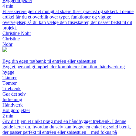
Byggeprojekter
4 min
Fliseskærere gør det muligt at skære fliser præcist og sikkert. I denne
artikel får du et overblik over typer, funktioner og vigtige
overvejelser, så du kan vælge den fliseskærer, der passer bedst til dit
projekt.
Christine Nohr
Christine
Nohr
Byg din egen træbænk til entréen eller spisestuen
Byg et personligt møbel, der kombinerer funktion, håndværk og
hygge
Tømrer
Tømrer
Træbænk
Gør det selv
Indretning
Håndværk
Boligprojekter
2 min
Giv dit hjem et unikt præg med en håndbygget træbænk. I denne
guide lærer du, hvordan du selv kan bygge en enkel og solid bænk,
der passer perfekt til entréen eller spisestuen – med fokus på