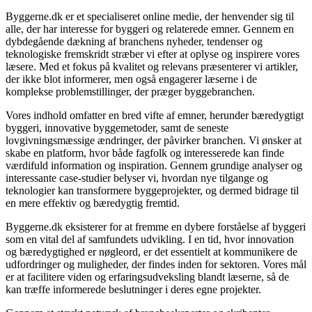
Byggerne.dk er et specialiseret online medie, der henvender sig til
alle, der har interesse for byggeri og relaterede emner. Gennem en
dybdegående dækning af branchens nyheder, tendenser og
teknologiske fremskridt stræber vi efter at oplyse og inspirere vores
læsere. Med et fokus på kvalitet og relevans præsenterer vi artikler,
der ikke blot informerer, men også engagerer læserne i de
komplekse problemstillinger, der præger byggebranchen.
Vores indhold omfatter en bred vifte af emner, herunder bæredygtigt
byggeri, innovative byggemetoder, samt de seneste
lovgivningsmæssige ændringer, der påvirker branchen. Vi ønsker at
skabe en platform, hvor både fagfolk og interesserede kan finde
værdifuld information og inspiration. Gennem grundige analyser og
interessante case-studier belyser vi, hvordan nye tilgange og
teknologier kan transformere byggeprojekter, og dermed bidrage til
en mere effektiv og bæredygtig fremtid.
Byggerne.dk eksisterer for at fremme en dybere forståelse af byggeri
som en vital del af samfundets udvikling. I en tid, hvor innovation
og bæredygtighed er nøgleord, er det essentielt at kommunikere de
udfordringer og muligheder, der findes inden for sektoren. Vores mål
er at facilitere viden og erfaringsudveksling blandt læserne, så de
kan træffe informerede beslutninger i deres egne projekter.