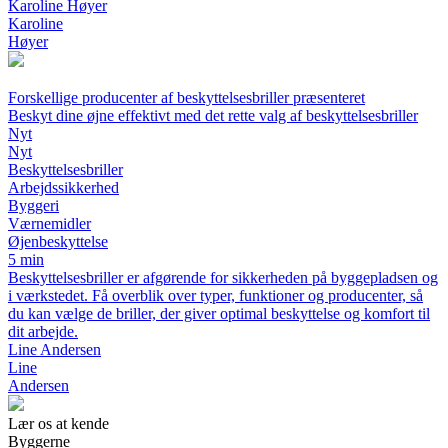
Karoline Høyer
Karoline
Høyer
Forskellige producenter af beskyttelsesbriller præsenteret
Beskyt dine øjne effektivt med det rette valg af beskyttelsesbriller
Nyt
Nyt
Beskyttelsesbriller
Arbejdssikkerhed
Byggeri
Værnemidler
Øjenbeskyttelse
5 min
Beskyttelsesbriller er afgørende for sikkerheden på byggepladsen og
i værkstedet. Få overblik over typer, funktioner og producenter, så
du kan vælge de briller, der giver optimal beskyttelse og komfort til
dit arbejde.
Line Andersen
Line
Andersen
Lær os at kende
Byggerne