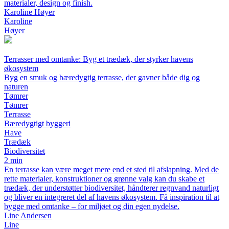
materialer, design og finish.
Karoline Høyer
Karoline
Høyer
Terrasser med omtanke: Byg et trædæk, der styrker havens
økosystem
Byg en smuk og bæredygtig terrasse, der gavner både dig og
naturen
Tømrer
Tømrer
Terrasse
Bæredygtigt byggeri
Have
Trædæk
Biodiversitet
2 min
En terrasse kan være meget mere end et sted til afslapning. Med de
rette materialer, konstruktioner og grønne valg kan du skabe et
trædæk, der understøtter biodiversitet, håndterer regnvand naturligt
og bliver en integreret del af havens økosystem. Få inspiration til at
bygge med omtanke – for miljøet og din egen nydelse.
Line Andersen
Line