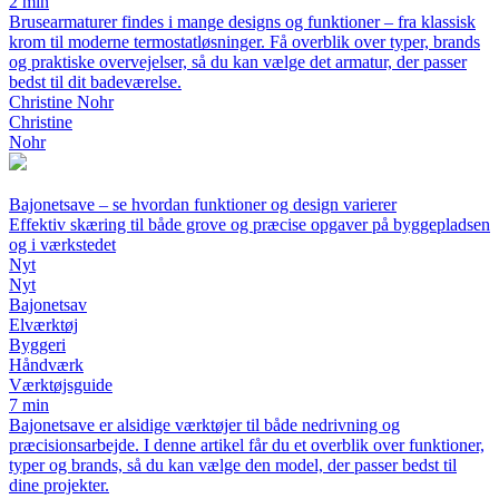
2 min
Brusearmaturer findes i mange designs og funktioner – fra klassisk
krom til moderne termostatløsninger. Få overblik over typer, brands
og praktiske overvejelser, så du kan vælge det armatur, der passer
bedst til dit badeværelse.
Christine Nohr
Christine
Nohr
Bajonetsave – se hvordan funktioner og design varierer
Effektiv skæring til både grove og præcise opgaver på byggepladsen
og i værkstedet
Nyt
Nyt
Bajonetsav
Elværktøj
Byggeri
Håndværk
Værktøjsguide
7 min
Bajonetsave er alsidige værktøjer til både nedrivning og
præcisionsarbejde. I denne artikel får du et overblik over funktioner,
typer og brands, så du kan vælge den model, der passer bedst til
dine projekter.