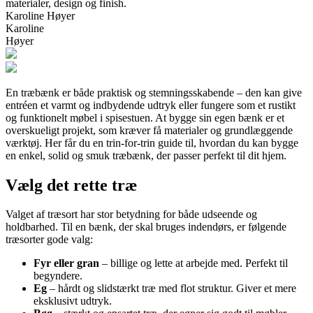
materialer, design og finish.
Karoline Høyer
Karoline
Høyer
En træbænk er både praktisk og stemningsskabende – den kan give
entréen et varmt og indbydende udtryk eller fungere som et rustikt
og funktionelt møbel i spisestuen. At bygge sin egen bænk er et
overskueligt projekt, som kræver få materialer og grundlæggende
værktøj. Her får du en trin-for-trin guide til, hvordan du kan bygge
en enkel, solid og smuk træbænk, der passer perfekt til dit hjem.
Vælg det rette træ
Valget af træsort har stor betydning for både udseende og
holdbarhed. Til en bænk, der skal bruges indendørs, er følgende
træsorter gode valg:
Fyr eller gran
– billige og lette at arbejde med. Perfekt til
begyndere.
Eg
– hårdt og slidstærkt træ med flot struktur. Giver et mere
eksklusivt udtryk.