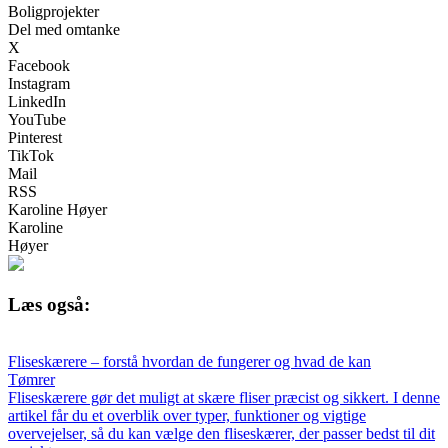
Boligprojekter
Del med omtanke
X
Facebook
Instagram
LinkedIn
YouTube
Pinterest
TikTok
Mail
RSS
Karoline Høyer
Karoline
Høyer
Læs også:
Fliseskærere – forstå hvordan de fungerer og hvad de kan
Tømrer
Fliseskærere gør det muligt at skære fliser præcist og sikkert. I denne
artikel får du et overblik over typer, funktioner og vigtige
overvejelser, så du kan vælge den fliseskærer, der passer bedst til dit