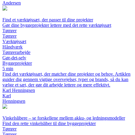
Andersen
Find et værktøjssæt, der passer til dine projekter
Gør dine byggeprojekter lettere med det rette værktøjssæt
Tømrer
Tømrer
Værktøjssæt
Håndværk
Tømrerarbejde
Gør-det-selv
Byggeprojekter
5 min
Find det værktøjssæt, der matcher dine projekter og behov. Artiklen
guider dig gennem vigtige overvejelser, typer og brands, så du kan
vælge et sæt, der gør dit arbejde lettere og mere effektivt.
Karl Henningsen
Karl
Henningsen
Vinkelslibere – se forskellene mellem akku- og ledningsmodeller
Find den rette vinkelsliber til dine byggeprojekter
Tømrer
Tømrer