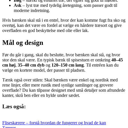
Bøg
– stærkt og ensartet træ, der egner sig godt til møbler.
Ask
– lyst træ med tydelig åretegning, som passer godt til
moderne indretning.
Hvis bænken skal stå i en entré, hvor der kan komme fugt fra sko og
overtøj, kan det være en fordel at vælge en hårdere træsort og give
overfladen en god beskyttelse med olie eller lak.
Mål og design
Før du går i gang, skal du beslutte, hvor bænken skal stå, og hvor
stor den skal være. En typisk bænk til spisestuen er omkring
40–45
cm høj
,
35–40 cm dyb
og
120–150 cm lang
. Til entréen kan du
vælge en kortere model, der passer til pladsen.
Tænk også over stilen: Skal bænken være enkel og nordisk med
rene linjer, eller mere rustik med synlige samlinger og grovere
overflade? Du kan tilpasse designet med små detaljer som afrundede
kanter, skrå ben eller en hylde under sædet.
Læs også:
Fliseskærere – forstå hvordan de fungerer og hvad de kan
Tømrer