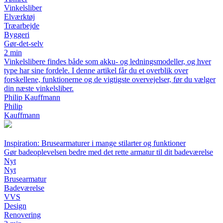
Vinkelsliber
Elværktøj
Træarbejde
Byggeri
Gør-det-selv
2 min
Vinkelslibere findes både som akku- og ledningsmodeller, og hver
type har sine fordele. I denne artikel får du et overblik over
forskellene, funktionerne og de vigtigste overvejelser, før du vælger
din næste vinkelsliber.
Philip Kauffmann
Philip
Kauffmann
Inspiration: Brusearmaturer i mange stilarter og funktioner
Gør badeoplevelsen bedre med det rette armatur til dit badeværelse
Nyt
Nyt
Brusearmatur
Badeværelse
VVS
Design
Renovering