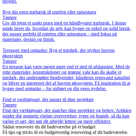
projekt.
Byg din egen træbænk til entréen eller spisestuen
Tømrer
Giv dit hjem et unikt præg med en håndbygget træbænk. I denne
guide lærer du, hvordan du selv kan bygge en enkel og solid bænk,
der passer perfekt til entréen eller spisestuen – med fokus på
materialer, design og finish.
Terrasser med omtanke: Byg et trædæk, der styrker havens
økosystem
Tømrer
En terrasse kan være meget mere end et sted til afslapning. Med de
rette materialer, konstruktioner og grønne valg kan du skabe et
trædæk, der understøtter biodiversitet, håndterer regnvand naturligt
og bliver en integreret del af havens økosystem. Få inspiration til at
bygge med omtanke – for miljøet og din egen nydelse.
Find et værktøjssæt, der passer til dine projekter
Tømrer
Find det værktøjssæt, der matcher dine projekter og behov. Artiklen
guider dig gennem vigtige overvejelser, typer og brands, så du kan
vælge et sæt, der gør dit arbejde lettere og mere effektivt.
Sådan renoverer du dit badeværelse på et budget
Få tips og tricks til en budgetvenlig renovering af dit badeværelse.