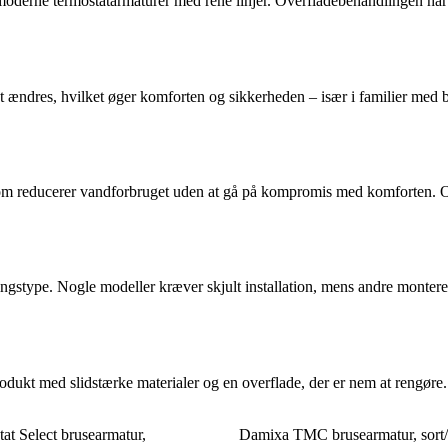
moderne termostatarmaturer med rene linjer. Overfladebehandlingen har s
t ændres, hvilket øger komforten og sikkerheden – især i familier med b
 reducerer vandforbruget uden at gå på kompromis med komforten. Over
eringstype. Nogle modeller kræver skjult installation, mens andre monte
rodukt med slidstærke materialer og en overflade, der er nem at rengøre
at Select brusearmatur,
Damixa TMC brusearmatur, sort