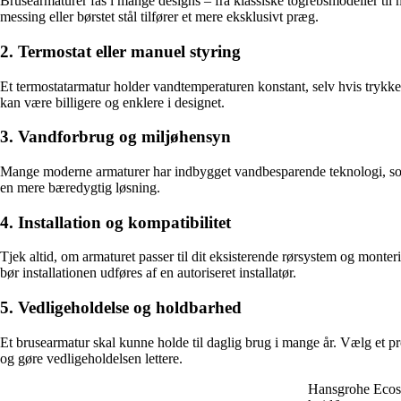
Brusearmaturer fås i mange designs – fra klassiske togrebsmodeller til 
messing eller børstet stål tilfører et mere eksklusivt præg.
2. Termostat eller manuel styring
Et termostatarmatur holder vandtemperaturen konstant, selv hvis trykke
kan være billigere og enklere i designet.
3. Vandforbrug og miljøhensyn
Mange moderne armaturer har indbygget vandbesparende teknologi, som
en mere bæredygtig løsning.
4. Installation og kompatibilitet
Tjek altid, om armaturet passer til dit eksisterende rørsystem og mont
bør installationen udføres af en autoriseret installatør.
5. Vedligeholdelse og holdbarhed
Et brusearmatur skal kunne holde til daglig brug i mange år. Vælg et p
og gøre vedligeholdelsen lettere.
Hansgrohe Ecost