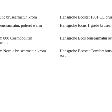
tic brusearmatur, krom
Hansgrohe Ecostat 1001 CL brus
rusearmatur, poleret warm
Hansgrohe focus 1-grebs brusea
m 800 Cosmopolitan
Hansgrohe Ecos brusearmatur k
 krom
m Nordic brusearmatur, krom
Hansgrohe Ecostat Comfort brus
sort