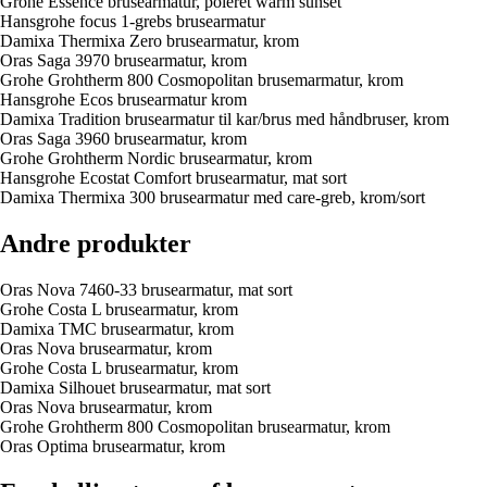
Grohe Essence brusearmatur, poleret warm sunset
Hansgrohe focus 1-grebs brusearmatur
Damixa Thermixa Zero brusearmatur, krom
Oras Saga 3970 brusearmatur, krom
Grohe Grohtherm 800 Cosmopolitan brusemarmatur, krom
Hansgrohe Ecos brusearmatur krom
Damixa Tradition brusearmatur til kar/brus med håndbruser, krom
Oras Saga 3960 brusearmatur, krom
Grohe Grohtherm Nordic brusearmatur, krom
Hansgrohe Ecostat Comfort brusearmatur, mat sort
Damixa Thermixa 300 brusearmatur med care-greb, krom/sort
Andre produkter
Oras Nova 7460-33 brusearmatur, mat sort
Grohe Costa L brusearmatur, krom
Damixa TMC brusearmatur, krom
Oras Nova brusearmatur, krom
Grohe Costa L brusearmatur, krom
Damixa Silhouet brusearmatur, mat sort
Oras Nova brusearmatur, krom
Grohe Grohtherm 800 Cosmopolitan brusearmatur, krom
Oras Optima brusearmatur, krom