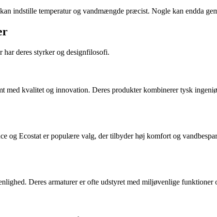
u kan indstille temperatur og vandmængde præcist. Nogle kan endda gemme
er
ar deres styrker og designfilosofi.
ymt med kvalitet og innovation. Deres produkter kombinerer tysk inge
 og Ecostat er populære valg, der tilbyder høj komfort og vandbespare
ighed. Deres armaturer er ofte udstyret med miljøvenlige funktioner og