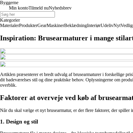
Byggerne
Min konto
Tilmeld nu
Nyhedsbrev
Kategorier
Materialer
Produkter
Gear
Maskiner
Beklædning
Interiør
Udeliv
Nyt
Vedlig
Inspiration: Brusearmaturer i mange stilar
Artiklen præsenterer et bredt udvalg af brusearmaturer i forskellige pris
dit badeværelses stil og dine praktiske behov. Oplysningerne om produkt
overblik.
Faktorer at overveje ved køb af brusearma
Når du skal vælge et nyt brusearmatur, er der flere faktorer, der spiller 
1. Design og stil