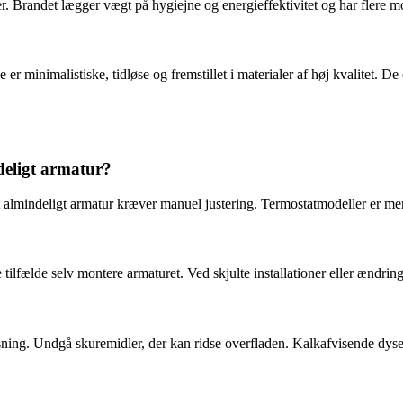
r. Brandet lægger vægt på hygiejne og energieffektivitet og har flere mo
er minimalistiske, tidløse og fremstillet i materialer af høj kvalitet. De
deligt armatur?
 almindeligt armatur kræver manuel justering. Termostatmodeller er mer
e tilfælde selv montere armaturet. Ved skjulte installationer eller ændrin
sning. Undgå skuremidler, der kan ridse overfladen. Kalkafvisende dys