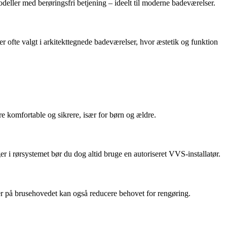
deller med berøringsfri betjening – ideelt til moderne badeværelser.
 er ofte valgt i arkitekttegnede badeværelser, hvor æstetik og funktion
e komfortable og sikrere, især for børn og ældre.
ger i rørsystemet bør du dog altid bruge en autoriseret VVS-installatør.
er på brusehovedet kan også reducere behovet for rengøring.