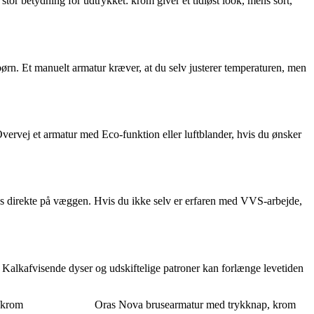
tor betydning for udtrykket: krom giver et tidløst look, mens sort,
ørn. Et manuelt armatur kræver, at du selv justerer temperaturen, men
vej et armatur med Eco-funktion eller luftblander, hvis du ønsker
res direkte på væggen. Hvis du ikke selv er erfaren med VVS-arbejde,
. Kalkafvisende dyser og udskiftelige patroner kan forlænge levetiden
/krom
Oras Nova brusearmatur med trykknap, krom