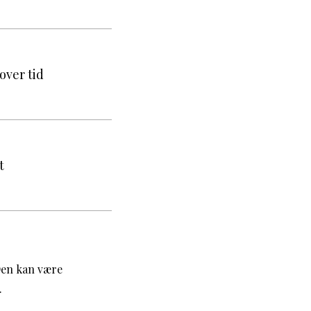
over tid
t
Den kan være
.