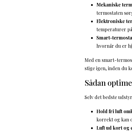
Mekaniske term
termostaten sør
Elektroniske te
temperaturer på
Smart-termosta
hvornår du er hj
Med en smart-termost
stige igen, inden du 
Sådan optime
Selv det bedste udsty
Hold fri luft o
korrekt og kan
Luft ud kort og e