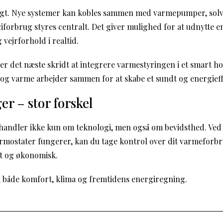
igt. Nye systemer kan kobles sammen med varmepumper, sol
giforbrug styres centralt. Det giver mulighed for at udnytte 
g vejrforhold i realtid.
er det næste skridt at integrere varmestyringen i et smart 
n og varme arbejder sammen for at skabe et sundt og energieff
er – stor forskel
handler ikke kun om teknologi, men også om bevidsthed. Ved 
ermostater fungerer, kan du tage kontrol over dit varmeforbr
gt og økonomisk.
 i både komfort, klima og fremtidens energiregning.