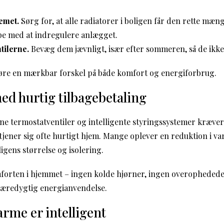
.
emet.
Sørg for, at alle radiatorer i boligen får den rette mæ
pe med at indregulere anlægget.
tilerne.
Bevæg dem jævnligt, især efter sommeren, så de ikke s
gøre en mærkbar forskel på både komfort og energiforbrug.
ed hurtig tilbagebetaling
ne termostatventiler og intelligente styringssystemer kræve
tjener sig ofte hurtigt hjem. Mange oplever en reduktion i v
igens størrelse og isolering.
forten i hjemmet – ingen kolde hjørner, ingen overopheded
bæredygtig energianvendelse.
rme er intelligent