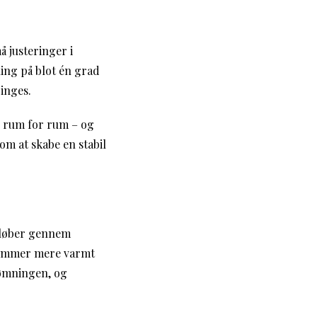
å justeringer i
ing på blot én grad
inges.
– rum for rum – og
om at skabe en stabil
 løber gennem
trømmer mere varmt
rømningen, og