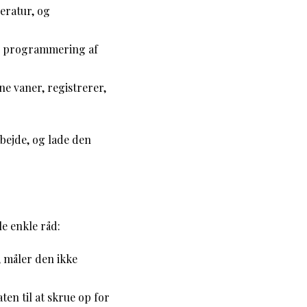
peratur, og
te programmering af
ne vaner, registrerer,
bejde, og lade den
e enkle råd:
 måler den ikke
en til at skrue op for