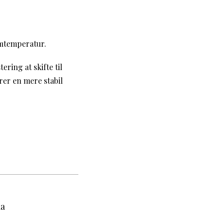
umtemperatur.
ring at skifte til
er en mere stabil
ma