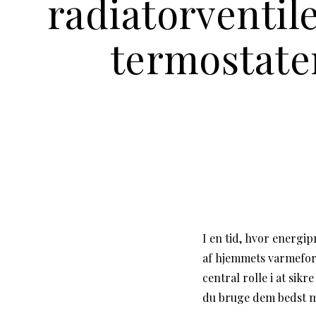
radiatorventil
termostate
I en tid, hvor energi
af hjemmets varmeforb
central rolle i at si
du bruge dem bedst m