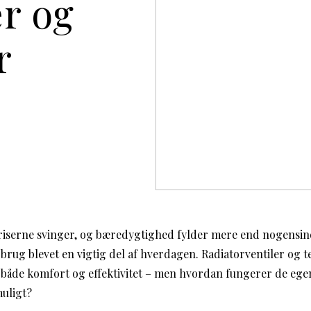
er og
r
priserne svinger, og bæredygtighed fylder mere end nogensind
rug blevet en vigtig del af hverdagen. Radiatorventiler og t
kre både komfort og effektivitet – men hvordan fungerer de eg
uligt?