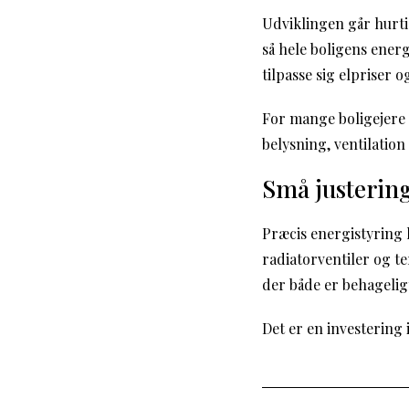
Udviklingen går hurt
så hele boligens ener
tilpasse sig elpriser o
For mange boligejere 
belysning, ventilatio
Små justering
Præcis energistyring 
radiatorventiler og t
der både er behageli
Det er en investering