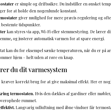
ostater
er simple og driftssikre. Du indstiller en ønsket tem
ger for at holde den nogenlunde konstant.
rmostater
giver mulighed for mere præcis regulering og of
 bestemte tidspunkter.
ter
kan styres via app, Wi-Fi eller stemmestyring. De lærer di
emme, og justerer automatisk varmen for at spare energi.
at kan du for eksempel sænke temperaturen, når du er på ar
kommer hjem – helt uden at røre en knap.
rer du dit varmesystem
r kræver korrekt brug for at give maksimal effekt. Her er nogl
mkring termostaten.
Hvis den dækkes af gardiner eller møbler,
 overophede rummet.
ffektivt.
Langvarig udluftning med åbne vinduer får termostat