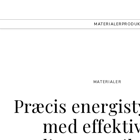
MATERIALER
PRODUK
MATERIALER
Præcis energist
med effekti