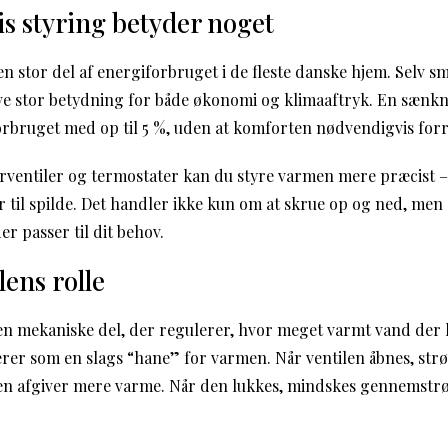
s styring betyder noget
 stor del af energiforbruget i de fleste danske hjem. Selv sm
e stor betydning for både økonomi og klimaaftryk. En sænkn
rbruget med op til 5 %, uden at komforten nødvendigvis forr
ventiler og termostater kan du styre varmen mere præcist 
 til spilde. Det handler ikke kun om at skrue op og ned, men 
r passer til dit behov.
lens rolle
den mekaniske del, der regulerer, hvor meget varmt vand der
erer som en slags “hane” for varmen. Når ventilen åbnes, s
ren afgiver mere varme. Når den lukkes, mindskes gennemst