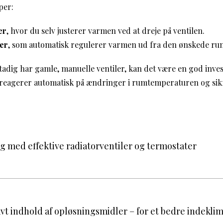
per:
er
, hvor du selv justerer varmen ved at dreje på ventilen.
er
, som automatisk regulerer varmen ud fra den ønskede r
tadig har gamle, manuelle ventiler, kan det være en god investe
 reagerer automatisk på ændringer i rumtemperaturen og sikr
g med effektive radiatorventiler og termostater
vt indhold af opløsningsmidler – for et bedre indekli