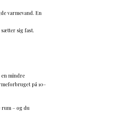
ngde varmevand. En
ætter sig fast.
r en mindre
armeforbruget på 10–
e rum – og du