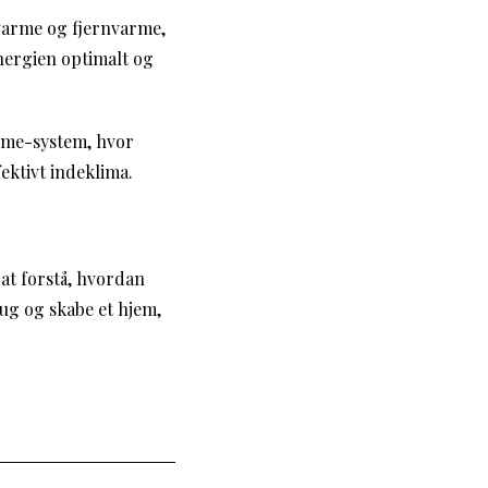
varme og fjernvarme,
energien optimalt og
home-system, hvor
ektivt indeklima.
at forstå, hvordan
ug og skabe et hjem,