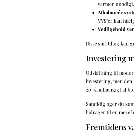
varmen unødigt
Afbalancér syst
VVS’er kan hjæl
Vedligehold ven
Disse små tiltag kan 
Investering m
Udskiftning til moder
investering, men den 
20 %, afhængigt af bol
Samtidig øger du kom
bidrager til en mere 
Fremtidens va