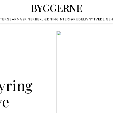
BYGGERNE
TER
GEAR
MASKINER
BEKLÆDNING
INTERIØR
UDELIV
NYT
VEDLIGE
yring
ve