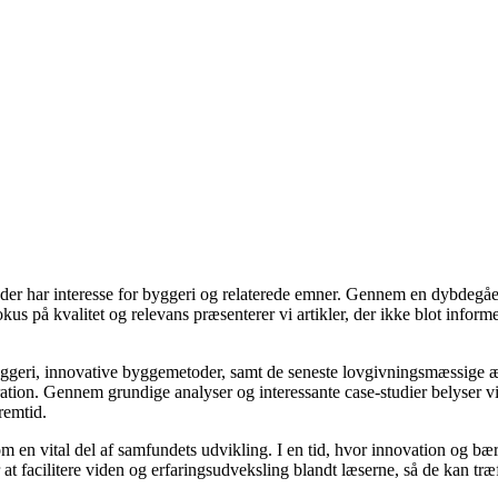
le, der har interesse for byggeri og relaterede emner. Gennem en dybde
fokus på kvalitet og relevans præsenterer vi artikler, der ikke blot info
yggeri, innovative byggemetoder, samt de seneste lovgivningsmæssige æn
ration. Gennem grundige analyser og interessante case-studier belyser v
remtid.
m en vital del af samfundets udvikling. I en tid, hvor innovation og bæ
at facilitere viden og erfaringsudveksling blandt læserne, så de kan træ