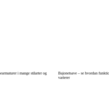
searmaturer i mange stilarter og
Bajonetsave – se hvordan funkti
varierer