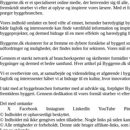
Byggerne.dk er et specialiseret online medie, der henvender sig til al
fremskridt stræber vi efter at oplyse og inspirere vores læsere. Med et 
præger byggebranchen.
Vores indhold omfatter en bred vifte af emner, herunder bæredygtigt b
både fagfolk og interesserede kan finde værdifuld information og inspi
byggeprojekter, og dermed bidrage til en mere effektiv og bæredygtig f
Byggerne.dk eksisterer for at fremme en dybere forståelse af byggeri so
udfordringer og muligheder, der findes inden for sektoren. Vores mål er 
Gennem et stærkt netværk af brancheeksperter og skribenter formidler vi 
bygninger og dermed et bedre samfund. Hver artikel på Byggerne.dk skal
Vi er overbeviste om, at samarbejde og vidensdeling er afgørende i bygg
fagfolk og interessenter håber vi at bidrage til en kultur, hvor innovat
I takt med at byggebranchen fortsætter med at udvikle sig, forpligter Byg
fremtidens byggeri. Gennem dedikation til vores formål stræber vi efter
Del med omtanke
X
Facebook
Instagram
LinkedIn
YouTube
Pin
© Indholdet er ophavsretligt beskyttet.
© Indholdet må ikke gengives uden tilladelse. Nogle links på siden ka
© Alle rettigheder er forbeholdt. Denne side bruger affiliate-links, som