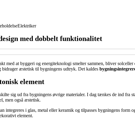
eholdelse
Elektriker
 design med dobbelt funktionalitet
takt med at byggeri og energiteknologi smelter sammen, bliver solceller 
 bidrager æstetisk til bygningens udtryk. Det kaldes
bygningsintegrere
ktonisk element
 skilte sig ud fra bygningens øvrige materialer. I dag tænkes de ind fra s
el, men også æstetisk.
an integreres i glas, metal eller keramik og tilpasses bygningens form o
korativt element.