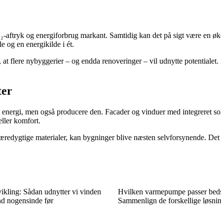
-aftryk og energiforbrug markant. Samtidig kan det på sigt være en økon
e og en energikilde i ét.
et, at flere nybyggerier – og endda renoveringer – vil udnytte potential
ter
 energi, men også producere den. Facader og vinduer med integreret solen
ller komfort.
æredygtige materialer, kan bygninger blive næsten selvforsynende. Det e
ikling: Sådan udnytter vi vinden
Hvilken varmepumpe passer bedst
nd nogensinde før
Sammenlign de forskellige løsnin