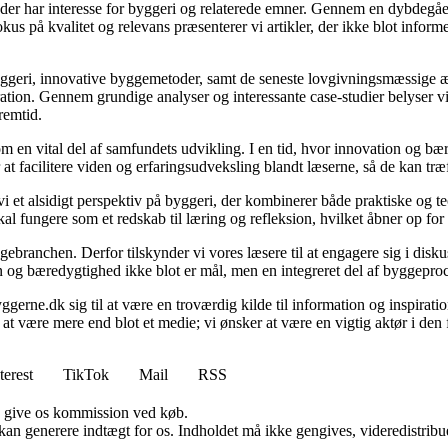
le, der har interesse for byggeri og relaterede emner. Gennem en dybde
fokus på kvalitet og relevans præsenterer vi artikler, der ikke blot info
yggeri, innovative byggemetoder, samt de seneste lovgivningsmæssige æn
ration. Gennem grundige analyser og interessante case-studier belyser v
remtid.
m en vital del af samfundets udvikling. I en tid, hvor innovation og bæ
at facilitere viden og erfaringsudveksling blandt læserne, så de kan træ
et alsidigt perspektiv på byggeri, der kombinerer både praktiske og teor
 fungere som et redskab til læring og refleksion, hvilket åbner op for
ebranchen. Derfor tilskynder vi vores læsere til at engagere sig i disk
ion og bæredygtighed ikke blot er mål, men en integreret del af byggepro
gerne.dk sig til at være en troværdig kilde til information og inspiration
 at være mere end blot et medie; vi ønsker at være en vigtig aktør i de
terest
TikTok
Mail
RSS
n give os kommission ved køb.
 kan generere indtægt for os. Indholdet må ikke gengives, videredistribue