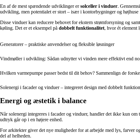
En af de mest spændende udviklinger er
solceller i vinduer
. Gennemsig
udvikling, men potentialet er stort – især i kontorbygninger og højhuse 
Disse vinduer kan reducere behovet for ekstern strømforsyning og sa
køling. Det er et eksempel på
dobbelt funktionalitet
, hvor ét element 
Generatorer – praktiske anvendelser og fleksible løsninger
Vindmøller i udvikling: Sådan udnytter vi vinden mere effektivt end n
Hvilken varmepumpe passer bedst til dit behov? Sammenlign de forskel
Solenergi i facader og vinduer – integreret design med dobbelt funktiona
Energi og æstetik i balance
Når solenergi integreres i facader og vinduer, handler det ikke kun om
udtryk går op i en højere enhed.
For arkitekter giver det nye muligheder for at arbejde med lys, farver og
del af helheden.