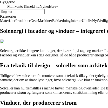
Byggerne
Min konto
Tilmeld nu
Nyhedsbrev
Kategorier
Materialer
Produkter
Gear
Maskiner
Beklædning
Interiør
Udeliv
Nyt
Vedlig
Solenergi i facader og vinduer – integreret
Solenergi er ikke længere kun noget, der hører til på tage og marker. I 
Facader og vinduer kan i dag designes, så de både producerer energi og
Fra teknik til design – solceller som arkite
Tidligere blev solceller ofte monteret som et teknisk tillæg, der tydeligt
samarbejder om at skabe løsninger, hvor solenergi ikke blot er funktion
Solceller kan nu fremstilles i mange farver, mønstre og overflader. De k
producerer strøm og fungerer som klimaskærm, solafskærmning eller de
Vinduer, der producerer strøm