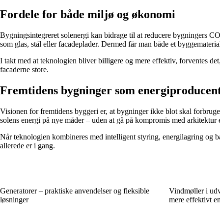
Fordele for både miljø og økonomi
Bygningsintegreret solenergi kan bidrage til at reducere bygningers CO₂
som glas, stål eller facadeplader. Dermed får man både et byggematerial
I takt med at teknologien bliver billigere og mere effektiv, forventes d
facaderne store.
Fremtidens bygninger som energiproducen
Visionen for fremtidens byggeri er, at bygninger ikke blot skal forbruge
solens energi på nye måder – uden at gå på kompromis med arkitektur e
Når teknologien kombineres med intelligent styring, energilagring og b
allerede er i gang.
Generatorer – praktiske anvendelser og fleksible
Vindmøller i udv
løsninger
mere effektivt e