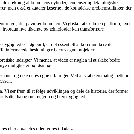
gående dækning af branchens nyheder, tendenser og teknologiske
rmerer, men også engagerer læserne i de komplekse problemstillinger, der
dringer, der påvirker branchen. Vi ønsker at skabe en platform, hvor
i, hvordan nye tilgange og teknologier kan transformere
redygtighed er nøgleord, er det essentielt at kommunikere de
ffe informerede beslutninger i deres egne projekter.
etiske indsigter. Vi mener, at viden er nøglen til at skabe bedre
 nye muligheder og løsninger.
ussioner og dele deres egne erfaringer. Ved at skabe en dialog mellem
cessen.
. Vi ser frem til at følge udviklingen og dele de historier, der former
n fortsatte dialog om byggeri og bæredygtighed.
res eller anvendes uden vores tilladelse.