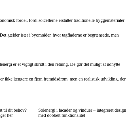
omisk fordel, fordi solcellerne erstatter traditionelle byggematerialer
et. Det gælder især i byområder, hvor tagfladerne er begrænsede, men
ergi er et vigtigt skridt i den retning. De gør det muligt at udnytte
r ikke længere en fjern fremtidsdrøm, men en realistisk udvikling, der
 til dit behov?
Solenergi i facader og vinduer – integreret design
ger her
med dobbelt funktionalitet