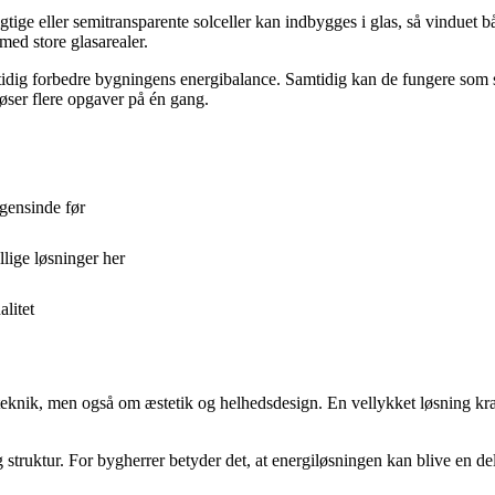
tige eller semitransparente solceller kan indbygges i glas, så vinduet bå
med store glasarealer.
mtidig forbedre bygningens energibalance. Samtidig kan de fungere so
løser flere opgaver på én gang.
ogensinde før
lige løsninger her
litet
 teknik, men også om æstetik og helhedsdesign. En vellykket løsning kræ
 struktur. For bygherrer betyder det, at energiløsningen kan blive en del